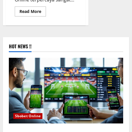
Read
Read More
more
about
Prediksi
Togel
Online
Terpercaya:
Tips
Ampuh
HOT NEWS !!
Menang
Sbobet Online
Sbobet Online Panduan Mengenal Teknologi Yang