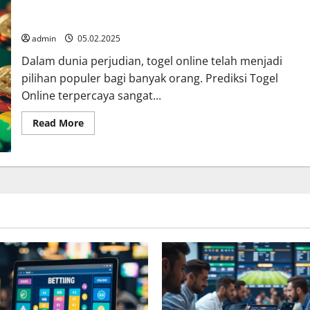
Resmi:
Panduan
Prediksi Togel Online Terpercaya: Tips Ampuh Menang
Terbaik
untuk
admin
05.02.2025
Pemain
Baru
Dalam dunia perjudian, togel online telah menjadi
pilihan populer bagi banyak orang. Prediksi Togel
Online terpercaya sangat...
Read
Read More
more
about
Prediksi
Togel
Online
Terpercaya:
Tips
Ampuh
Menang