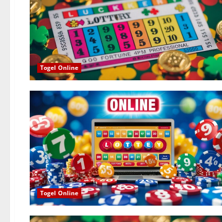
Togel Online
Togel Online