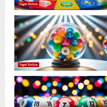
Togel Online
Togel Online