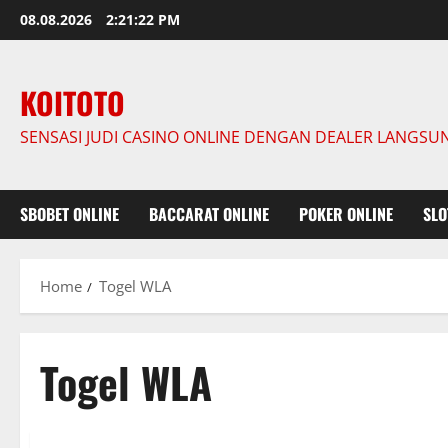
Skip
08.08.2026
2:21:23 PM
to
content
KOITOTO
SENSASI JUDI CASINO ONLINE DENGAN DEALER LANGSU
SBOBET ONLINE
BACCARAT ONLINE
POKER ONLINE
SLO
Home
Togel WLA
Togel WLA