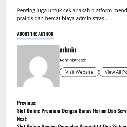
Penting juga untuk cek apakah platform men
praktis dan hemat biaya administrasi.
ABOUT THE AUTHOR
admin
Administrator
Visit Website
View All P
P
Previous:
Slot Online Premium Dengan Bonus Harian Dan Ser
o
Next:
Slot Online Dengan Gameplay Kompetitif Dan Siste