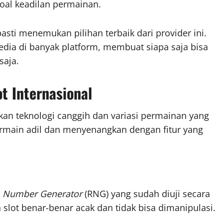
soal keadilan permainan.
asti menemukan pilihan terbaik dari provider ini.
dia di banyak platform, membuat siapa saja bisa
aja.
ot Internasional
kan teknologi canggih dan variasi permainan yang
main adil dan menyenangkan dengan fitur yang
 Number Generator
(RNG) yang sudah diuji secara
 slot benar-benar acak dan tidak bisa dimanipulasi.