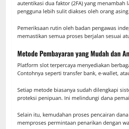
autentikasi dua faktor (2FA) yang menambah l
pengguna lebih sulit diakses oleh orang asing
Pemeriksaan rutin oleh badan pengawas inde
memastikan semua proses berjalan sesuai atu
Metode Pembayaran yang Mudah dan A
Platform slot terpercaya menyediakan berba
Contohnya seperti transfer bank, e-wallet, atau
Setiap metode biasanya sudah dilengkapi sist
proteksi penipuan. Ini melindungi dana pemai
Selain itu, kemudahan proses pencairan dana 
memproses permintaan penarikan dengan wakt