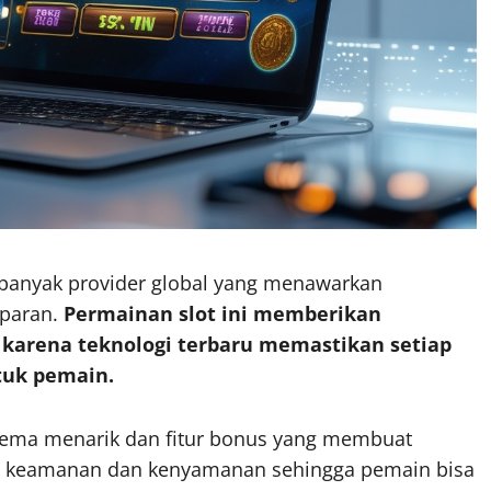
 banyak provider global yang menawarkan
sparan.
Permainan slot ini memberikan
karena teknologi terbaru memastikan setiap
tuk pemain.
 tema menarik dan fitur bonus yang membuat
da keamanan dan kenyamanan sehingga pemain bisa