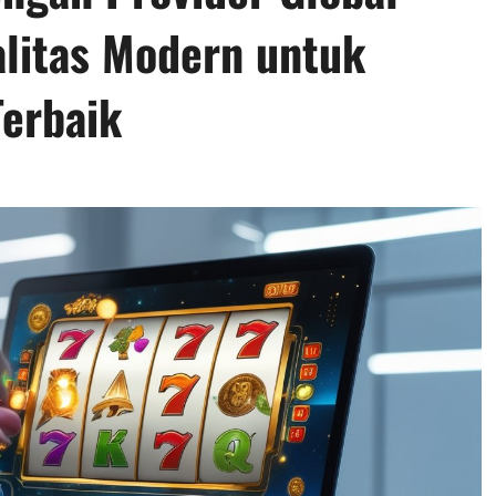
litas Modern untuk
erbaik