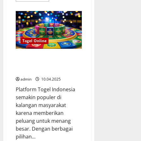
more
about
Togel
Online
Cepat
Hasil:
Cara
Mudah
Memenangkan
Permainan
Togel Online
dengan
Strategi
Jitu
Platform Togel Indonesia:
Panduan Lengkap untuk Menang
di Permainan Togel
admin
10.04.2025
Platform Togel Indonesia
semakin populer di
kalangan masyarakat
karena memberikan
peluang untuk menang
besar. Dengan berbagai
pilihan...