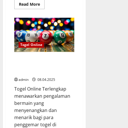
Read
Read More
more
about
Prediksi
Togel
Harian
Akurat:
Strategi
untuk
Menang
Setiap
Togel Online
Hari
Togel Online Terlengkap:
Panduan Menang dan Berbagai
Pilihan Permainan
admin
08.04.2025
Togel Online Terlengkap
menawarkan pengalaman
bermain yang
menyenangkan dan
menarik bagi para
penggemar togel di