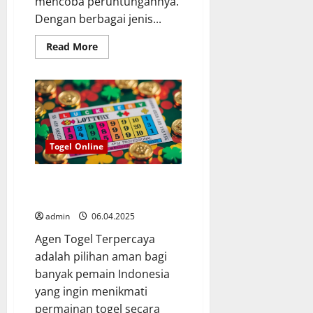
mencoba peruntungannya.
Dengan berbagai jenis...
Read
Read More
more
about
Pasaran
Togel
Internasional:
Menyelami
Dunia
Perjudian
Global
yang
Togel Online
Menarik
Agen Togel Terpercaya: Panduan
Memilih untuk Penjudi Cerdas
admin
06.04.2025
Agen Togel Terpercaya
adalah pilihan aman bagi
banyak pemain Indonesia
yang ingin menikmati
permainan togel secara