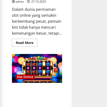
admin
27.10.2025
Dalam dunia permainan
slot online yang semakin
berkembang pesat, pemain
kini tidak hanya mencari
kemenangan besar, tetapi...
Read
Read More
more
about
Main
Aman
&
Seru
di
Akongcuan
—
Bandar
Slot Online
Slot
Gacor
Demo
Tingkatkan Peluang Menang
Terlengkap
24
Anda di Situs Slot Gacor Online
Jam!
dengan Tips Jitu dan Strategi
Terbaik