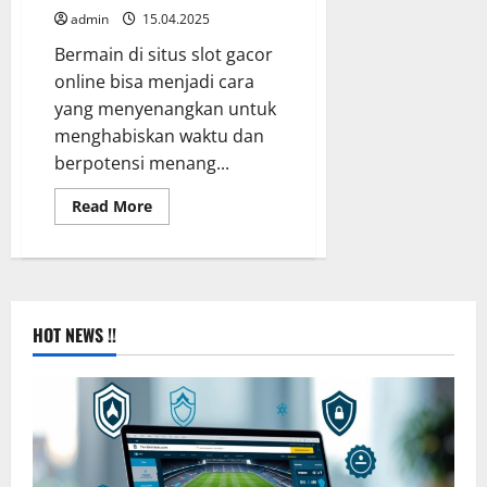
admin
15.04.2025
Bermain di situs slot gacor
online bisa menjadi cara
yang menyenangkan untuk
menghabiskan waktu dan
berpotensi menang...
Read
Read More
more
about
Tingkatkan
Peluang
Menang
Anda
di
Situs
HOT NEWS !!
Slot
Gacor
Online
dengan
Tips
Jitu
dan
Strategi
Terbaik