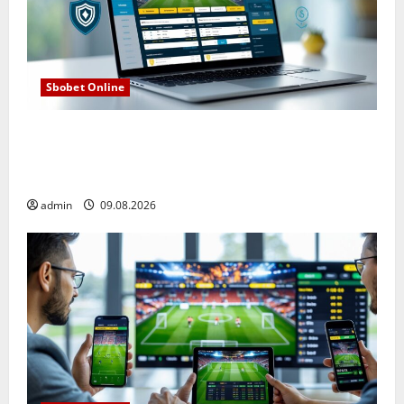
Sbobet Online
Sbobet Online Tinjauan Fitur Platform Dan
Pengalaman Pengguna Digital yang Mudah dan
Menyenangkan
admin
09.08.2026