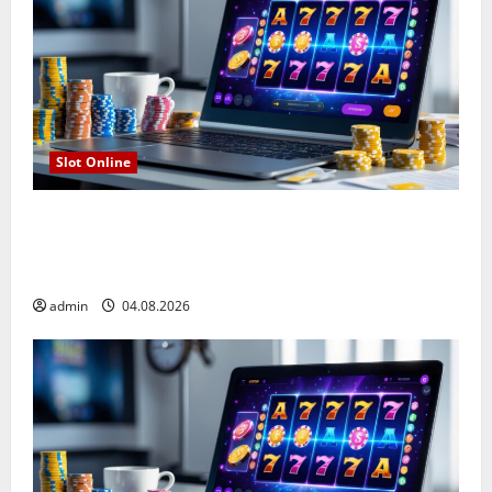
Slot Online
Slot Online Mengenal RTP Volatilitas Dan Fitur
Permainan Secara Umum Untuk Pemula yang Ingin
Menang Mudah
admin
04.08.2026