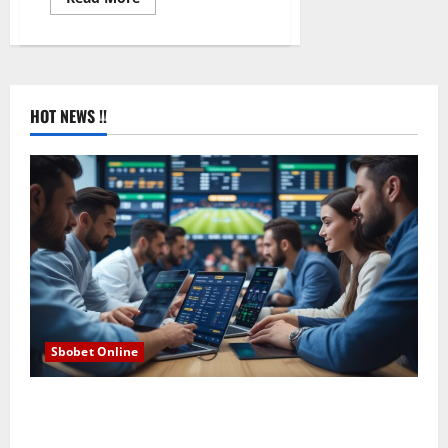
more
about
Cara
Daftar
di
SBOBET
Online:
Proses
HOT NEWS !!
Mudah
dan
Cepat
untuk
Pemula
Sbobet Online
Sbobet Online Memahami Sistem Keamanan Dan
Perlindungan Akun Pengguna Dengan Mudah