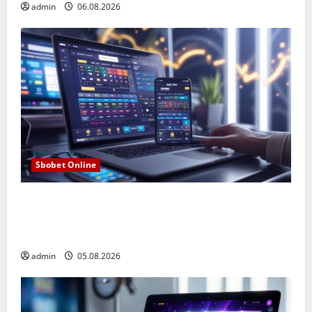
admin
06.08.2026
Sbobet Online
Sbobet Online Informasi Lengkap Tentang Sistem
Operasional Platform Digital untuk Pengguna
Pemula
admin
05.08.2026