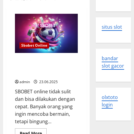
situs slot
Sbobet Online
bandar
Cara Daftar di SBOBET Online:
slot gacor
Proses Mudah dan Cepat untuk
Pemula
admin
23.06.2025
SBOBET online tidak sulit
olxtoto
dan bisa dilakukan dengan
login
cepat. Banyak orang yang
ingin mencoba bermain,
tetapi bingung...
Read
Read More