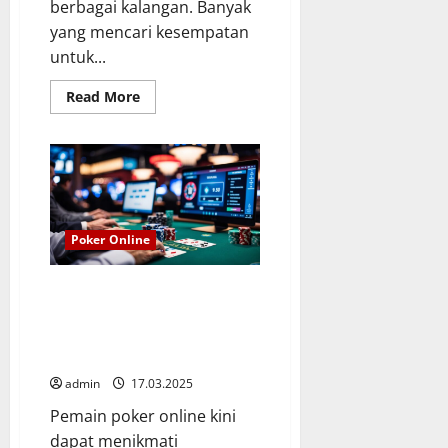
berbagai kalangan. Banyak
yang mencari kesempatan
untuk...
Read
Read More
more
about
Mainkan
Poker
Online
dengan
Lawan
Berkualitas
untuk
Pengalaman
Poker Online
Seru
dan
Menarik
Platform Poker Online dengan
Fitur Interaktif: Pengalaman
Bermain yang Lebih Seru dan
Menarik
admin
17.03.2025
Pemain poker online kini
dapat menikmati