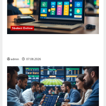
Sbobet Online
Sbobet Online Mengenal Inovasi Teknologi Dalam
Platform Permainan Digital Untuk Pengalaman Lebih
Seru
admin
07.08.2026