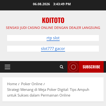
Skip
06.08.2026
3:43:51 PM
to
content
KOITOTO
SENSASI JUDI CASINO ONLINE DENGAN DEALER LANGSUNG
rtp slot
slot777 gacor
SUBSCRIBE
Primary
Menu
Home
Poker Online
Strategi Menang di Meja Poker Digital: Tips Ampuh
untuk Sukses dalam Permainan Online