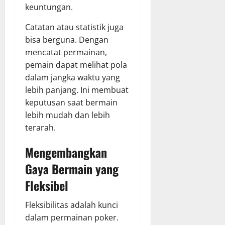
keuntungan.
Catatan atau statistik juga
bisa berguna. Dengan
mencatat permainan,
pemain dapat melihat pola
dalam jangka waktu yang
lebih panjang. Ini membuat
keputusan saat bermain
lebih mudah dan lebih
terarah.
Mengembangkan
Gaya Bermain yang
Fleksibel
Fleksibilitas adalah kunci
dalam permainan poker.