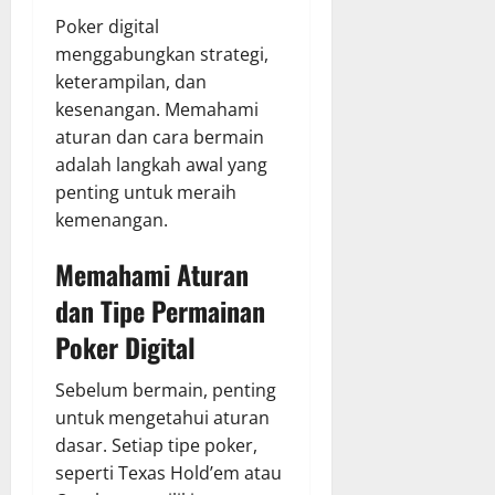
Poker digital
menggabungkan strategi,
keterampilan, dan
kesenangan. Memahami
aturan dan cara bermain
adalah langkah awal yang
penting untuk meraih
kemenangan.
Memahami Aturan
dan Tipe Permainan
Poker Digital
Sebelum bermain, penting
untuk mengetahui aturan
dasar. Setiap tipe poker,
seperti Texas Hold’em atau