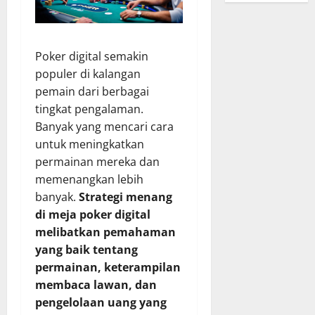
Poker digital semakin
populer di kalangan
pemain dari berbagai
tingkat pengalaman.
Banyak yang mencari cara
untuk meningkatkan
permainan mereka dan
memenangkan lebih
banyak.
Strategi menang
di meja poker digital
melibatkan pemahaman
yang baik tentang
permainan, keterampilan
membaca lawan, dan
pengelolaan uang yang