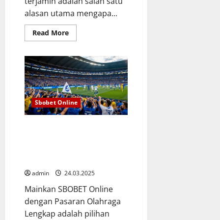
terjamin adalah salah satu
alasan utama mengapa...
Read
Read More
more
about
Platform
SBOBET
Online
dengan
Keamanan
Terjamin:
Pilihan
Aman
Sbobet Online
untuk
Bertaruh
dengan
Mainkan SBOBET Online dengan
Nyaman
Pasaran Olahraga Lengkap
untuk Pengalaman Taruhan
Terbaik
admin
24.03.2025
Mainkan SBOBET Online
dengan Pasaran Olahraga
Lengkap adalah pilihan