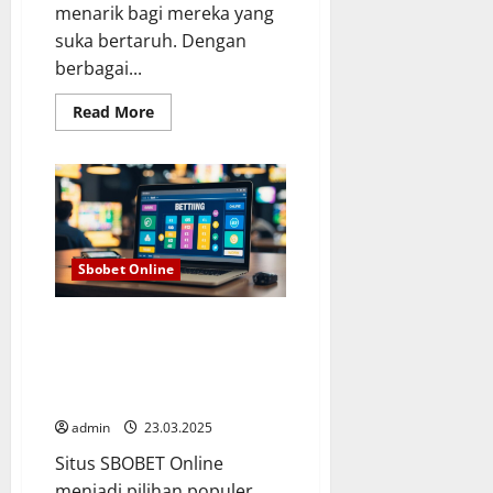
menarik bagi mereka yang
suka bertaruh. Dengan
berbagai...
Read
Read More
more
about
Mainkan
SBOBET
Online
dengan
Pasaran
Olahraga
Lengkap
untuk
Sbobet Online
Pengalaman
Taruhan
Terbaik
Situs SBOBET Online dengan
Pilihan Taruhan Variatif untuk
Pengalaman Bermain yang
Menyenangkan
admin
23.03.2025
Situs SBOBET Online
menjadi pilihan populer