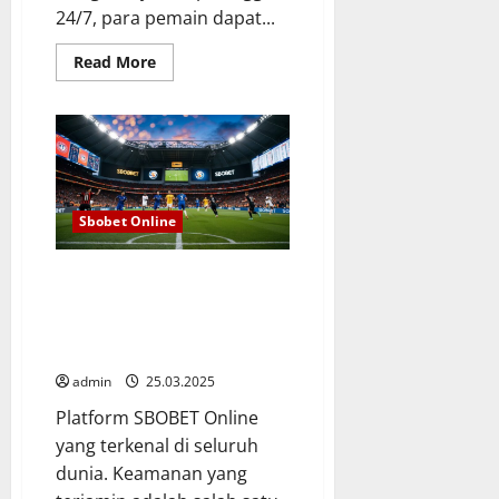
24/7, para pemain dapat...
Read
Read More
more
about
Bandar
SBOBET
Online
dengan
Layanan
Pelanggan
24/7:
Solusi
Sbobet Online
Terbaik
untuk
Pengalaman
Platform SBOBET Online dengan
Taruhan
Anda
Keamanan Terjamin: Pilihan
Aman untuk Bertaruh dengan
Nyaman
admin
25.03.2025
Platform SBOBET Online
yang terkenal di seluruh
dunia. Keamanan yang