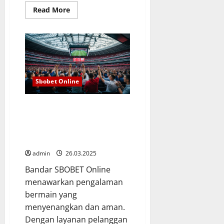
Read
Read More
more
about
Situs
SBOBET
Online
Terpercaya
dengan
Pembayaran
Cepat:
Nikmati
Sbobet Online
Pengalaman
Taruhan
yang
Bandar SBOBET Online dengan
Aman
dan
Layanan Pelanggan 24/7: Solusi
Mudah!
Terbaik untuk Pengalaman
Taruhan Anda
admin
26.03.2025
Bandar SBOBET Online
menawarkan pengalaman
bermain yang
menyenangkan dan aman.
Dengan layanan pelanggan