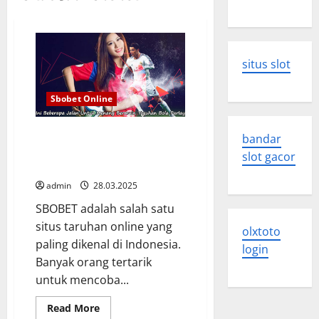
situs slot
Sbobet Online
Daftar Situs SBOBET Online
bandar
dengan Promo Menarik untuk
slot gacor
Anda!
admin
28.03.2025
SBOBET adalah salah satu
situs taruhan online yang
olxtoto
paling dikenal di Indonesia.
login
Banyak orang tertarik
untuk mencoba...
Read
Read More
more