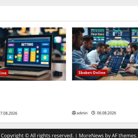
Sbobet Online
line
Sbobet Online Memahami Si
ne Mengenal Inovasi
Keamanan Dan Perlindungan
Dalam Platform Permainan
Pengguna Dengan Mudah
uk Pengalaman Lebih Seru
admin
06.08.2026
7.08.2026
Copyright © All rights reserved.
|
MoreNews
by AF themes.