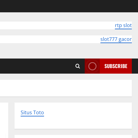
rtp slot
slot777 gacor
SUBSCRIBE
Situs Toto