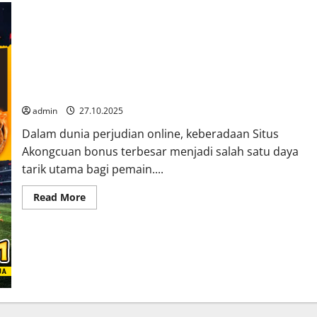
Situs Akongcuan Bonus Terbesar Panduan Lengkap
admin
27.10.2025
Dalam dunia perjudian online, keberadaan Situs
Akongcuan bonus terbesar menjadi salah satu daya
tarik utama bagi pemain....
Read
Read More
more
about
Situs
Akongcuan
Bonus
Terbesar
Panduan
Lengkap