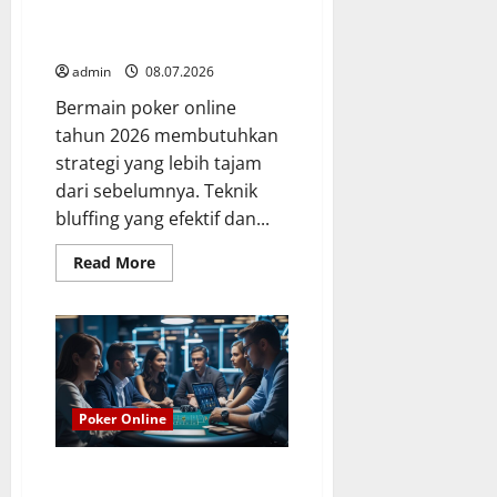
Mudah
dan Bankroll Management
Terbaru yang Mudah Dipahami
admin
08.07.2026
Bermain poker online
tahun 2026 membutuhkan
strategi yang lebih tajam
dari sebelumnya. Teknik
bluffing yang efektif dan...
Read
Read More
more
about
Strategi
Menang
Poker
Online
2026:
Rahasia
Teknik
Bluffing
Poker Online
dan
Bankroll
Management
Aplikasi Poker Online Terbaik
Terbaru
yang