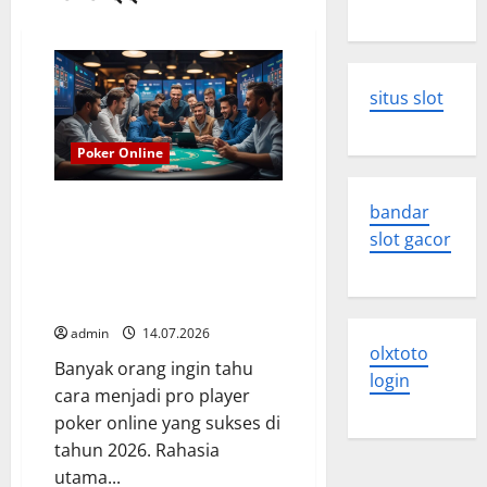
situs slot
Poker Online
Panduan Lengkap Menjadi Pro
bandar
Player Poker Online di Tahun
slot gacor
2026 Dari Nol Sampai Profit
Besar dengan Tips Sukses dan
Strategi Terbaik
admin
14.07.2026
olxtoto
Banyak orang ingin tahu
login
cara menjadi pro player
poker online yang sukses di
tahun 2026. Rahasia
utama...