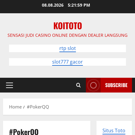
Skip
08.08.2026
5:22:00 PM
to
content
KOITOTO
SENSASI JUDI CASINO ONLINE DENGAN DEALER LANGSUNG
rtp slot
slot777 gacor
SUBSCRIBE
Primary
Menu
Home
#PokerQQ
#PokerQQ
Situs Toto