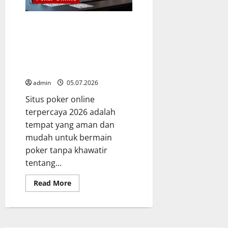
di
Tahun
2026
Situs Poker Online Terpercaya
yang
Bisa
2026 dengan Bonus New
Profit
Member Terbesar dan Deposit
Konsisten
dengan
Pulsa Tanpa Potongan Untuk
Tips
Pengalaman Bermain Terbaik
Simpel
dan
Seru
admin
05.07.2026
Situs poker online
terpercaya 2026 adalah
tempat yang aman dan
mudah untuk bermain
poker tanpa khawatir
tentang...
Read
Read More
more
about
Situs
Poker
Online
Terpercaya