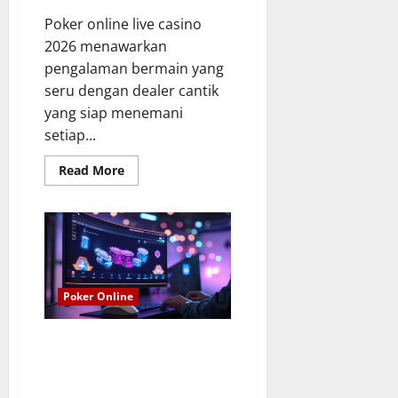
Poker online live casino
2026 menawarkan
pengalaman bermain yang
seru dengan dealer cantik
yang siap menemani
setiap...
Read
Read More
more
about
Review
Poker
Online
Live
Casino
2026
Dengan
Dealer
Poker Online
Cantik
dan
RTP
Turnamen Poker Online
Tertinggi
Untuk
Terbesar 2026 di Indonesia –
Pengalaman
Jadwal, Hadiah, dan Cara Daftar
Seru
dan