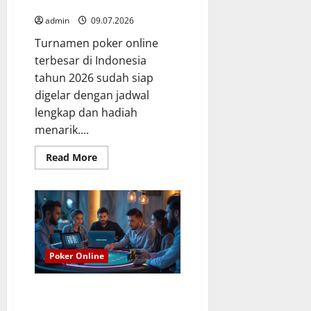
Mudah
Menguntungkan
admin
09.07.2026
Turnamen poker online
terbesar di Indonesia
tahun 2026 sudah siap
digelar dengan jadwal
lengkap dan hadiah
menarik....
Read
Read More
more
about
Turnamen
Poker
Online
Terbesar
2026
di
Indonesia
–
Poker Online
Jadwal,
Hadiah,
dan
Strategi Menang Poker Online
Cara
Daftar
2026: Rahasia Teknik Bluffing