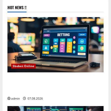
2026
dengan
HOT NEWS !!
Bonus
New
Member
Terbesar
dan
Deposit
Pulsa
Tanpa
Potongan
Untuk
Pengalaman
Bermain
Terbaik
Sbobet Online
Sbobet Online Mengenal Inovasi Teknologi Dalam
Platform Permainan Digital Untuk Pengalaman Lebih
Seru
admin
07.08.2026