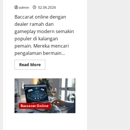
admin
02.06.2026
Baccarat online dengan
dealer ramah dan
gameplay modern semakin
populer di kalangan
pemain. Mereka mencari
pengalaman bermain...
Read
Read More
more
about
Baccarat
Online
Dengan
Dealer
Ramah
Dan
Gameplay
Modern
Baccarat Online
Yang
Seru
dan
Baccarat Online Populer Dengan
Interaktif
Sistem Fair Play Berkualitas