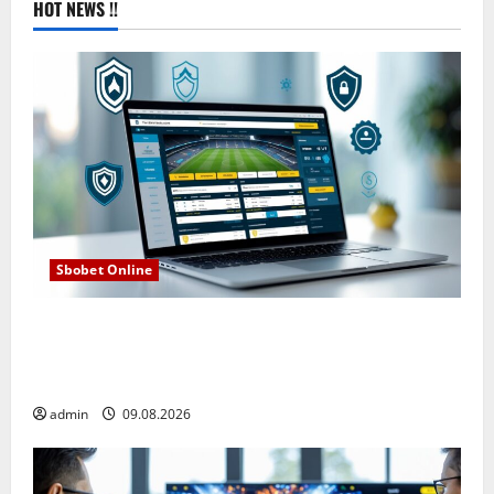
Aman
HOT NEWS !!
dan
Menyenangkan
Sbobet Online
Sbobet Online Tinjauan Fitur Platform Dan
Pengalaman Pengguna Digital yang Mudah dan
Menyenangkan
admin
09.08.2026