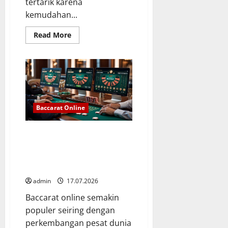
tertarik karena
kemudahan...
Read
Read More
more
about
Baccarat
Online
Membahas
Jenis
Permainan
Dan
Perbedaan
Versi
Baccarat Online
Digital
untuk
Pemula
Baccarat Online Terpopuler
Dengan Perkembangan Casino
Digital Masa Kini yang Seru dan
Mudah Diakses
admin
17.07.2026
Baccarat online semakin
populer seiring dengan
perkembangan pesat dunia