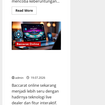
mencoba keberuntungan...
Read
Read More
more
about
Baccarat
Online
Dengan
Panduan
Memahami
Aturan
Dan
Mekanisme
Baccarat Online
Dasar:
Cara
Mudah
Baccarat Online Modern Dengan
Bermain
dan
Teknologi Live Dealer dan Fitur
Menang
Interaktif Untuk Pengalaman
Bermain Lebih Seru
admin
19.07.2026
Baccarat online sekarang
menjadi lebih seru dengan
hadirnya teknologi live
dealer dan fitur interaktif.