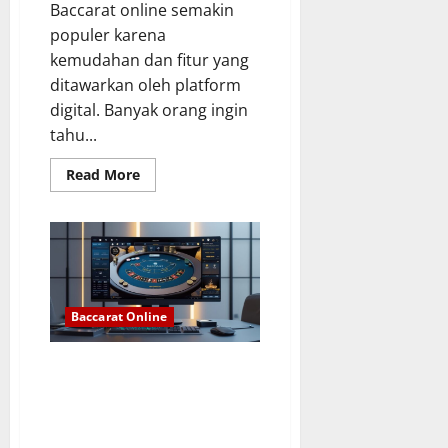
Baccarat online semakin
populer karena
kemudahan dan fitur yang
ditawarkan oleh platform
digital. Banyak orang ingin
tahu...
Read
Read More
more
about
Baccarat
Online
Informasi
Lengkap
Seputar
Fitur
Dan
Teknologi
Baccarat Online
Platform
Digital
untuk
Baccarat Online Modern Dengan
Pemula
dan
Streaming Stabil Berkualitas
Penggemar
Tinggi untuk Pengalaman
Bermain Terbaik