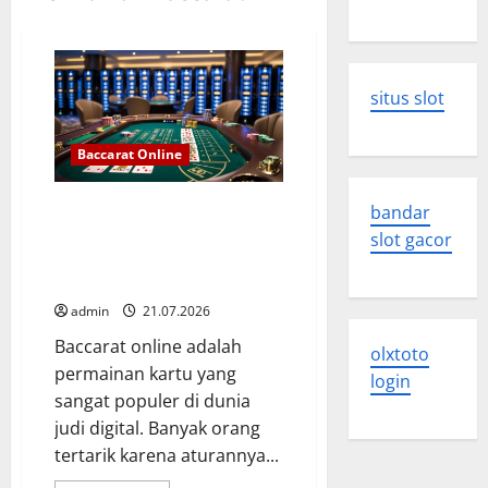
situs slot
Baccarat Online
Baccarat Online Mengenal
bandar
Sistem Permainan dan
slot gacor
Perkembangan Platform Digital
yang Seru dan Mudah
admin
21.07.2026
Baccarat online adalah
olxtoto
permainan kartu yang
login
sangat populer di dunia
judi digital. Banyak orang
tertarik karena aturannya...