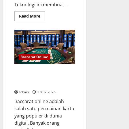
Teknologi ini membuat...
Read
Read More
more
about
Baccarat
Online
Modern
Dengan
Teknologi
Live
Dealer
dan
Baccarat Online
Fitur
Interaktif
Untuk
Baccarat Online Membahas
Pengalaman
Bermain
Jenis Permainan Dan Perbedaan
Lebih
Versi Digital untuk Pemula
Seru
admin
18.07.2026
Baccarat online adalah
salah satu permainan kartu
yang populer di dunia
digital. Banyak orang