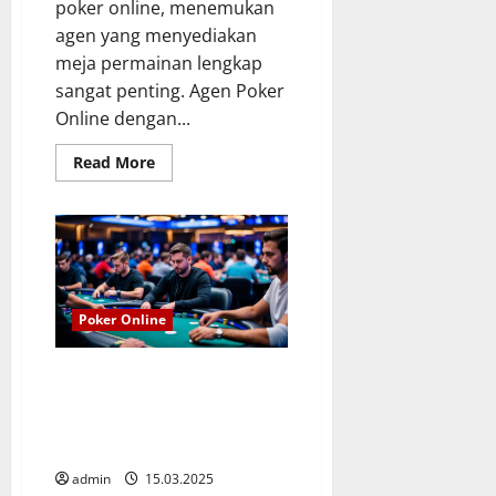
poker online, menemukan
agen yang menyediakan
meja permainan lengkap
sangat penting. Agen Poker
Online dengan...
Read
Read More
more
about
Agen
Poker
Online
dengan
Meja
Permainan
Lengkap:
Temukan
Poker Online
Keberuntunganmu
Sekarang!
Situs Poker Online dengan
Turnamen Terbesar: Temukan
Keseruan dan Hadiah
Menggiurkan!
admin
15.03.2025