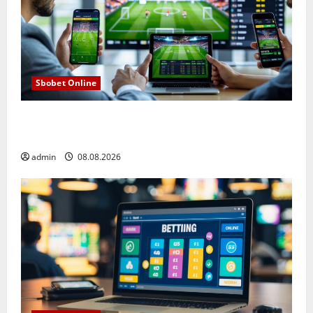
Sbobet Online
Sbobet Online Panduan Mengenal Teknologi Yang
Digunakan Pada Platform Digital Untuk Pemula
admin
08.08.2026