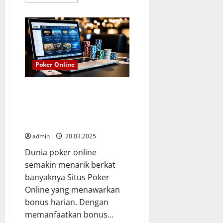
more
about
Bandar
Poker
Online
dengan
Akses
Mobile
Mudah
untuk
Poker Online
Kenyamanan
Bermain
Anda
Daftar Situs Poker Online
dengan Bonus Harian: Temukan
Kesempatan Menang Setiap
Hari!
admin
20.03.2025
Dunia poker online
semakin menarik berkat
banyaknya Situs Poker
Online yang menawarkan
bonus harian. Dengan
memanfaatkan bonus...