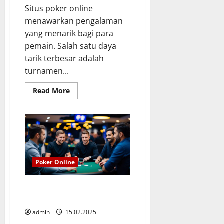
Situs poker online
menawarkan pengalaman
yang menarik bagi para
pemain. Salah satu daya
tarik terbesar adalah
turnamen...
Read
Read More
more
about
Situs
Poker
Online
dengan
Turnamen
Terbesar:
Temukan
Keseruan
Poker Online
dan
Hadiah
Menggiurkan!
Poker Online Dengan Fitur Chat
Interaktif Pemain
admin
15.02.2025