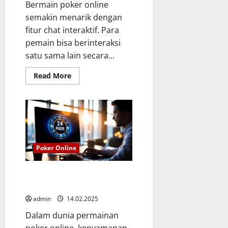
Bermain poker online
semakin menarik dengan
fitur chat interaktif. Para
pemain bisa berinteraksi
satu sama lain secara...
Read
Read More
more
about
Poker
Online
Dengan
Fitur
Chat
Interaktif
Pemain
Poker Online
Situs Poker Online dengan
Pelayanan 24 Jam: Nyaman
admin
14.02.2025
Dalam dunia permainan