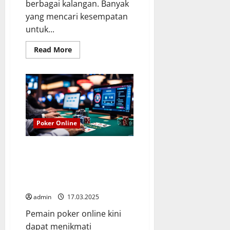
berbagai kalangan. Banyak
yang mencari kesempatan
untuk...
Read
Read More
more
about
Mainkan
Poker
Online
dengan
Lawan
Berkualitas
untuk
Pengalaman
Poker Online
Seru
dan
Menarik
Platform Poker Online dengan
Fitur Interaktif: Pengalaman
Bermain yang Lebih Seru dan
Menarik
admin
17.03.2025
Pemain poker online kini
dapat menikmati