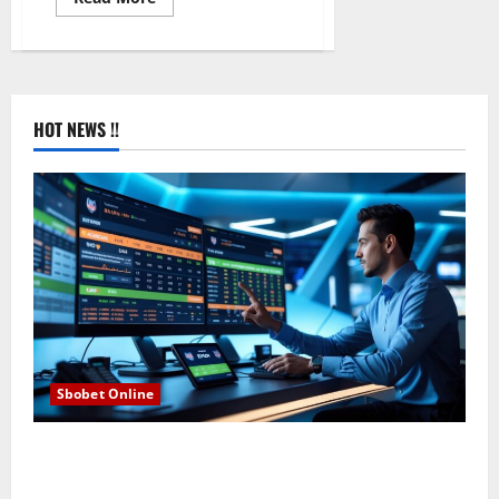
more
about
Cara
Daftar
di
SBOBET
Online:
Proses
HOT NEWS !!
Mudah
dan
Cepat
untuk
Pemula
Sbobet Online
Sbobet Online Memahami Perkembangan Layanan
Berbasis Internet Di Era Modern dengan Mudah dan