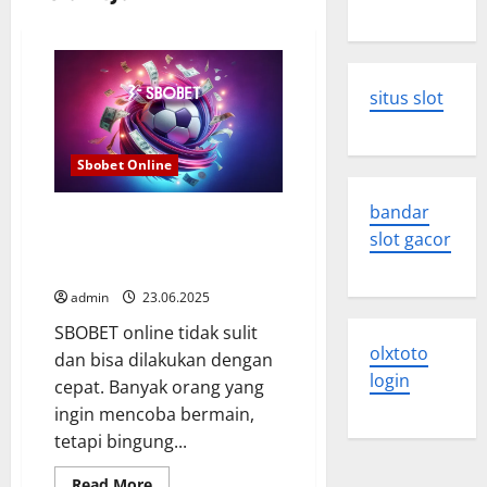
situs slot
Sbobet Online
bandar
Cara Daftar di SBOBET Online:
slot gacor
Proses Mudah dan Cepat untuk
Pemula
admin
23.06.2025
SBOBET online tidak sulit
olxtoto
dan bisa dilakukan dengan
login
cepat. Banyak orang yang
ingin mencoba bermain,
tetapi bingung...
Read
Read More