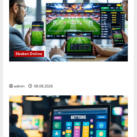
Sbobet Online
Sbobet Online Panduan Mengenal Teknologi Yang
Digunakan Pada Platform Digital Untuk Pemula
admin
08.08.2026