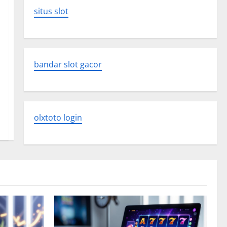
situs slot
bandar slot gacor
olxtoto login