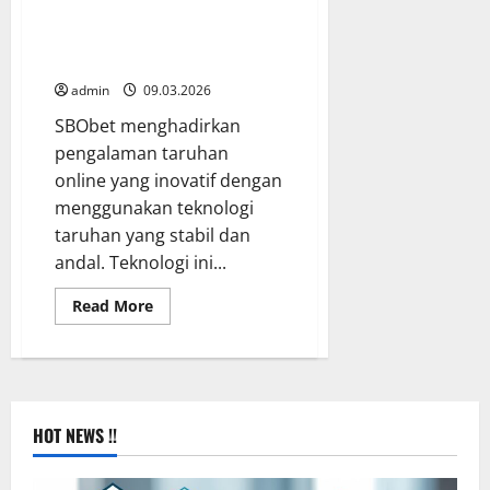
SBObet Online Inovatif Dengan
Bermain
Seru
Teknologi Taruhan Stabil Untuk
Pengalaman Main Lebih Seru
admin
09.03.2026
SBObet menghadirkan
pengalaman taruhan
online yang inovatif dengan
menggunakan teknologi
taruhan yang stabil dan
andal. Teknologi ini...
Read
Read More
more
about
SBObet
Online
Inovatif
Dengan
Teknologi
Taruhan
HOT NEWS !!
Stabil
Untuk
Pengalaman
Main