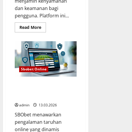
menjamin kenyamanan
dan keamanan bagi
pengguna. Platform ini...
Read
Read More
more
about
SBObet
Online
Premium
dengan
Standar
Layanan
Internasional
untuk
Sbobet Online
Pengalaman
Taruhan
Terbaik
SBObet Online Dinamis dengan
Pilihan Pasaran Lengkap untuk
Pengalaman Taruhan Seru
admin
13.03.2026
SBObet menawarkan
pengalaman taruhan
online yang dinamis