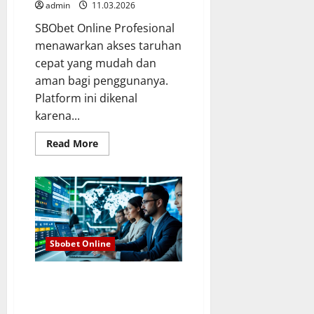
admin
11.03.2026
SBObet Online Profesional
menawarkan akses taruhan
cepat yang mudah dan
aman bagi penggunanya.
Platform ini dikenal
karena...
Read
Read More
more
about
SBObet
Online
Profesional
untuk
Akses
Taruhan
Cepat
dan
Sbobet Online
Mudah
SBObet Online Berbasis Sistem
Taruhan Global Modern: Pilihan
Tepat untuk Pengalaman