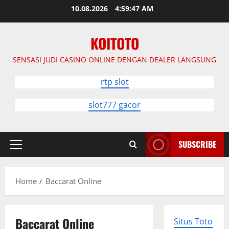
Skip
10.08.2026
4:59:48 AM
to
content
KOITOTO
SENSASI JUDI CASINO ONLINE DENGAN DEALER LANGSUNG
rtp slot
slot777 gacor
SUBSCRIBE
Primary
Menu
Home
Baccarat Online
Baccarat Online
Situs Toto