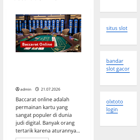
situs slot
Baccarat Online
Baccarat Online Mengenal
bandar
Sistem Permainan dan
slot gacor
Perkembangan Platform Digital
yang Seru dan Mudah
admin
21.07.2026
Baccarat online adalah
olxtoto
permainan kartu yang
login
sangat populer di dunia
judi digital. Banyak orang
tertarik karena aturannya...