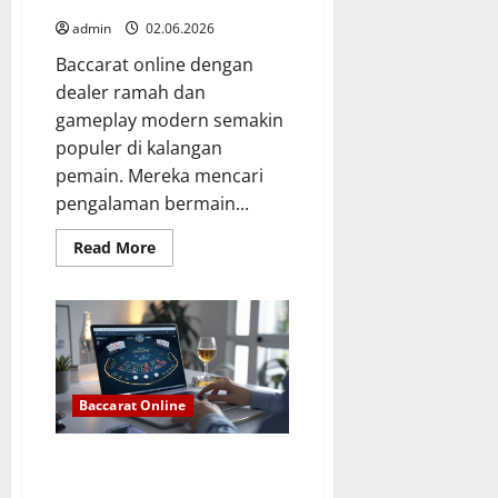
admin
02.06.2026
Baccarat online dengan
dealer ramah dan
gameplay modern semakin
populer di kalangan
pemain. Mereka mencari
pengalaman bermain...
Read
Read More
more
about
Baccarat
Online
Dengan
Dealer
Ramah
Dan
Gameplay
Modern
Baccarat Online
Yang
Seru
dan
Baccarat Online Populer Dengan
Interaktif
Sistem Fair Play Berkualitas