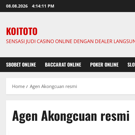
Skip
08.08.2026
4:14:11 PM
to
content
KOITOTO
SENSASI JUDI CASINO ONLINE DENGAN DEALER LANGSU
SBOBET ONLINE
BACCARAT ONLINE
POKER ONLINE
SLO
Home
Agen Akongcuan resmi
Agen Akongcuan resmi