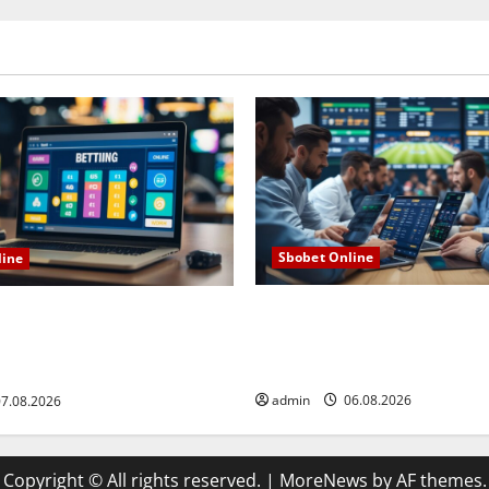
Sbobet Online
line
Sbobet Online Memahami Si
ne Mengenal Inovasi
Keamanan Dan Perlindungan
Dalam Platform Permainan
Pengguna Dengan Mudah
uk Pengalaman Lebih Seru
admin
06.08.2026
7.08.2026
Copyright © All rights reserved.
|
MoreNews
by AF themes.