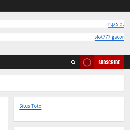
rtp slot
slot777 gacor
SUBSCRIBE
Situs Toto