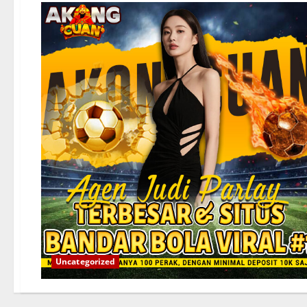
Uncategorized