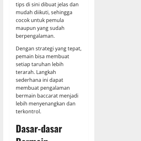
tips di sini dibuat jelas dan
mudah diikuti, sehingga
cocok untuk pemula
maupun yang sudah
berpengalaman.
Dengan strategi yang tepat,
pemain bisa membuat
setiap taruhan lebih
terarah. Langkah
sederhana ini dapat
membuat pengalaman
bermain baccarat menjadi
lebih menyenangkan dan
terkontrol.
Dasar-dasar