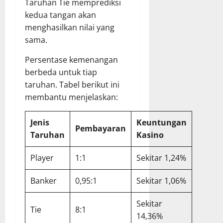
Taruhan Tie memprediksi
kedua tangan akan
menghasilkan nilai yang
sama.
Persentase kemenangan
berbeda untuk tiap
taruhan. Tabel berikut ini
membantu menjelaskan:
Jenis
Keuntungan
Pembayaran
Taruhan
Kasino
Player
1:1
Sekitar 1,24%
Banker
0,95:1
Sekitar 1,06%
Sekitar
Tie
8:1
14,36%