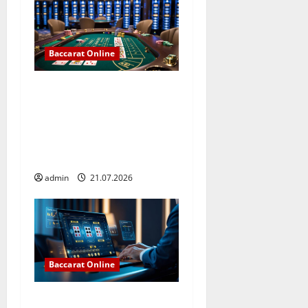
g
a
Baccarat Online
t
Baccarat Online Mengenal
i
Sistem Permainan dan
o
Perkembangan Platform
Digital yang Seru dan
n
Mudah
admin
21.07.2026
Baccarat Online
Baccarat Online Dengan