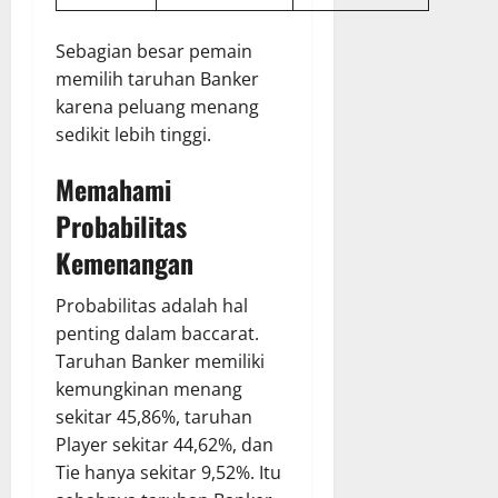
Sebagian besar pemain
memilih taruhan Banker
karena peluang menang
sedikit lebih tinggi.
Memahami
Probabilitas
Kemenangan
Probabilitas adalah hal
penting dalam baccarat.
Taruhan Banker memiliki
kemungkinan menang
sekitar 45,86%, taruhan
Player sekitar 44,62%, dan
Tie hanya sekitar 9,52%. Itu