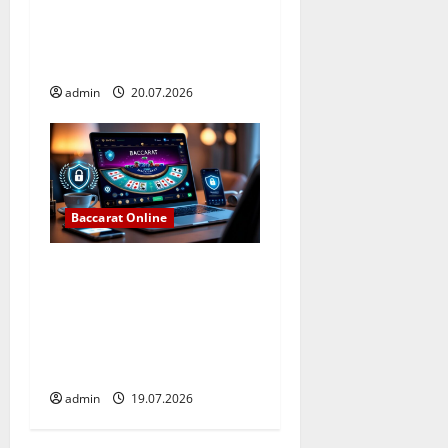
Panduan Memahami Aturan
Dan Mekanisme Dasar: Cara
Mudah Bermain dan Menang
admin
20.07.2026
Baccarat Online
Baccarat Online Modern
Dengan Teknologi Live
Dealer dan Fitur Interaktif
Untuk Pengalaman Bermain
Lebih Seru
admin
19.07.2026