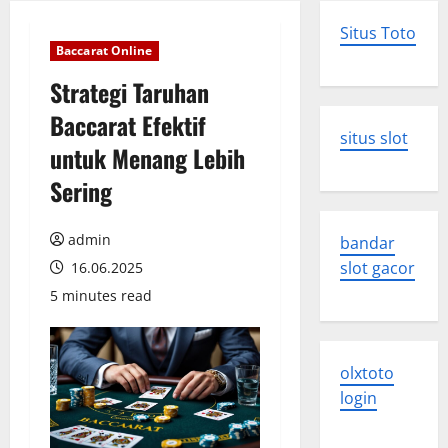
Situs Toto
Baccarat Online
Strategi Taruhan
Baccarat Efektif
situs slot
untuk Menang Lebih
Sering
admin
bandar
slot gacor
16.06.2025
5 minutes read
olxtoto
login