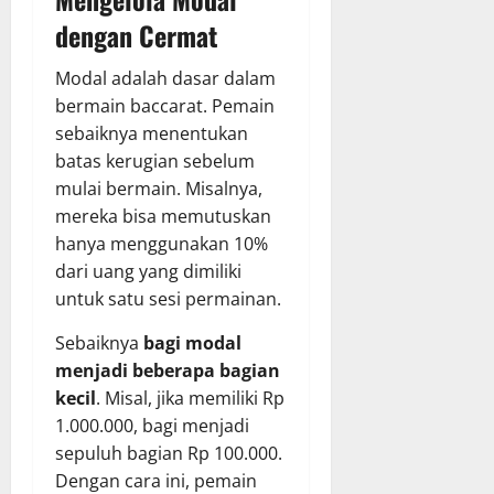
dengan Cermat
Modal adalah dasar dalam
bermain baccarat. Pemain
sebaiknya menentukan
batas kerugian sebelum
mulai bermain. Misalnya,
mereka bisa memutuskan
hanya menggunakan 10%
dari uang yang dimiliki
untuk satu sesi permainan.
Sebaiknya
bagi modal
menjadi beberapa bagian
kecil
. Misal, jika memiliki Rp
1.000.000, bagi menjadi
sepuluh bagian Rp 100.000.
Dengan cara ini, pemain