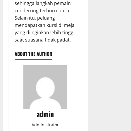
sehingga langkah pemain
cenderung terburu-buru.
Selain itu, peluang
mendapatkan kursi di meja
yang diinginkan lebih tinggi
saat suasana tidak padat.
ABOUT THE AUTHOR
admin
Administrator