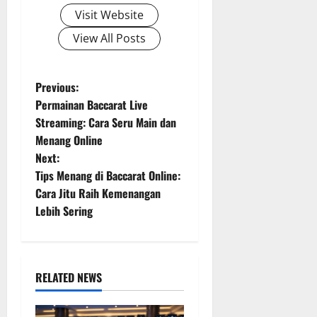
Visit Website
View All Posts
P
Previous:
Permainan Baccarat Live
o
Streaming: Cara Seru Main dan
Menang Online
s
Next:
t
Tips Menang di Baccarat Online:
Cara Jitu Raih Kemenangan
n
Lebih Sering
a
v
RELATED NEWS
i