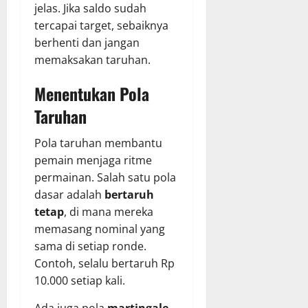
jelas. Jika saldo sudah
tercapai target, sebaiknya
berhenti dan jangan
memaksakan taruhan.
Menentukan Pola
Taruhan
Pola taruhan membantu
pemain menjaga ritme
permainan. Salah satu pola
dasar adalah
bertaruh
tetap
, di mana mereka
memasang nominal yang
sama di setiap ronde.
Contoh, selalu bertaruh Rp
10.000 setiap kali.
Ada juga pola
martingale
,