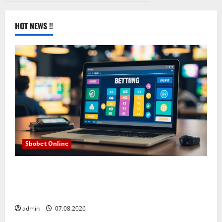
HOT NEWS !!
Sbobet Online
Sbobet Online Mengenal Inovasi Teknologi Dalam
Platform Permainan Digital Untuk Pengalaman Lebih
Seru
admin
07.08.2026