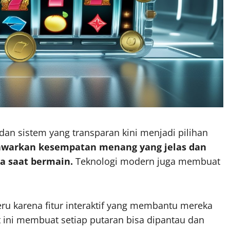
dan sistem yang transparan kini menjadi pilihan
warkan kesempatan menang yang jelas dan
ya saat bermain.
Teknologi modern juga membuat
u karena fitur interaktif yang membantu mereka
ot ini membuat setiap putaran bisa dipantau dan