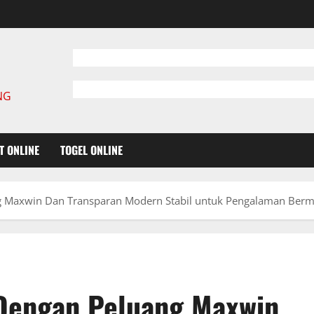
NG
T ONLINE
TOGEL ONLINE
ang Maxwin Dan Transparan Modern Stabil untuk Pengalaman Berm
f Dengan Peluang Maxwin