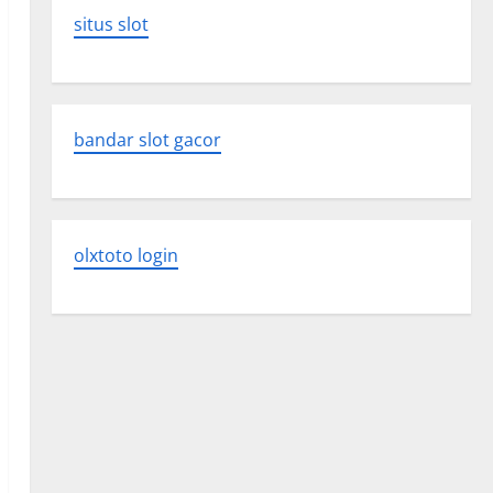
situs slot
bandar slot gacor
olxtoto login