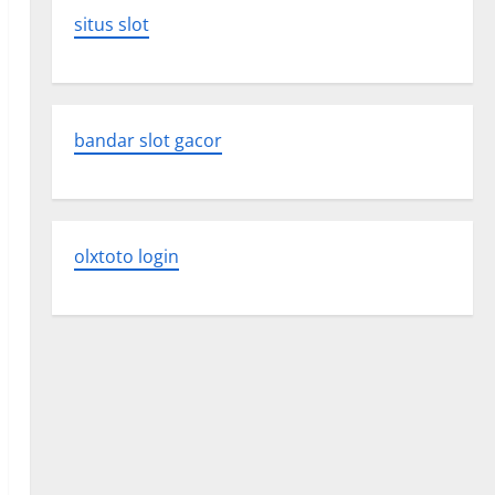
situs slot
bandar slot gacor
olxtoto login