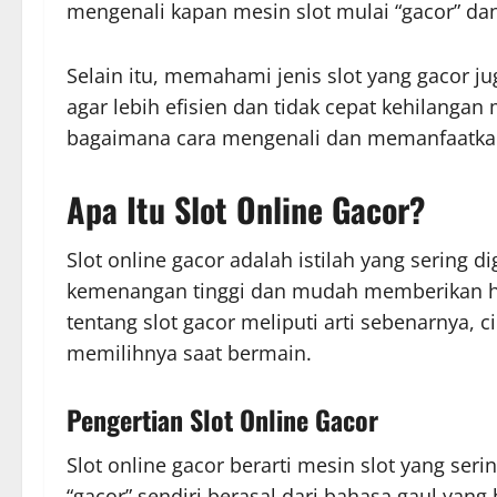
mengenali kapan mesin slot mulai “gacor” 
Selain itu, memahami jenis slot yang gacor 
agar lebih efisien dan tidak cepat kehilang
bagaimana cara mengenali dan memanfaatkan 
Apa Itu Slot Online Gacor?
Slot online gacor adalah istilah yang sering 
kemenangan tinggi dan mudah memberikan ha
tentang slot gacor meliputi arti sebenarnya, 
memilihnya saat bermain.
Pengertian Slot Online Gacor
Slot online gacor berarti mesin slot yang se
“gacor” sendiri berasal dari bahasa gaul yang 