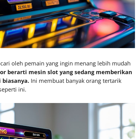
 dicari oleh pemain yang ingin menang lebih mudah
cor berarti mesin slot yang sedang memberikan
 biasanya.
Ini membuat banyak orang tertarik
perti ini.