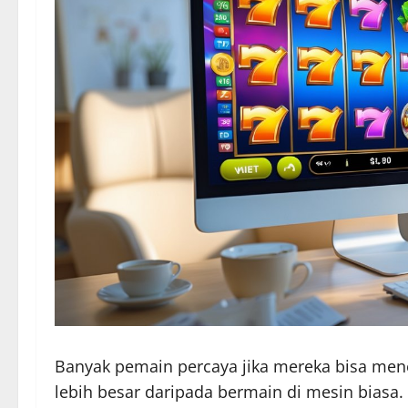
Banyak pemain percaya jika mereka bisa men
lebih besar daripada bermain di mesin biasa. 