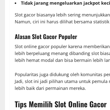
Tidak jarang mengeluarkan jackpot keci
Slot gacor biasanya lebih sering menunjukka
Namun, ciri ini harus dilihat bersama statis
Alasan Slot Gacor Populer
Slot online gacor populer karena memberikan
lebih berpeluang menang dibanding slot biasa.
lebih hemat modal dan bisa bermain lebih la
Popularitas juga didukung oleh komunitas pem
Jadi, slot ini jadi pilihan utama untuk pemu
lebih baik dari permainan mereka.
Tips Memilih Slot Online Gacor