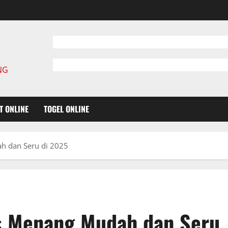
NG
T ONLINE
TOGEL ONLINE
ah dan Seru di 2025
ps Menang Mudah dan Seru