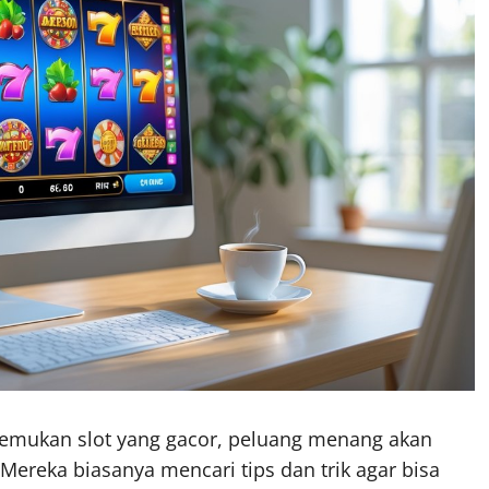
emukan slot yang gacor, peluang menang akan
Mereka biasanya mencari tips dan trik agar bisa