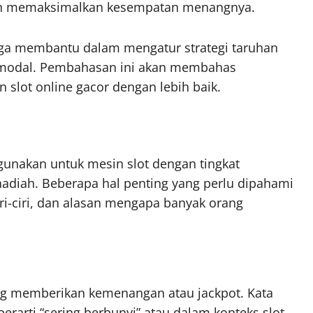
dan memaksimalkan kesempatan menangnya.
juga membantu dalam mengatur strategi taruhan
an modal. Pembahasan ini akan membahas
slot online gacor dengan lebih baik.
digunakan untuk mesin slot dengan tingkat
diah. Beberapa hal penting yang perlu dipahami
ciri-ciri, dan alasan mengapa banyak orang
ring memberikan kemenangan atau jackpot. Kata
berarti “sering berbunyi” atau dalam konteks slot,