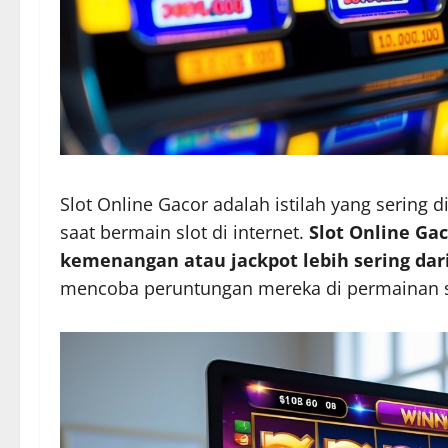
Slot Online Gacor adalah istilah yang sering
saat bermain slot di internet.
Slot Online Ga
kemenangan atau jackpot lebih sering dari
mencoba peruntungan mereka di permainan se