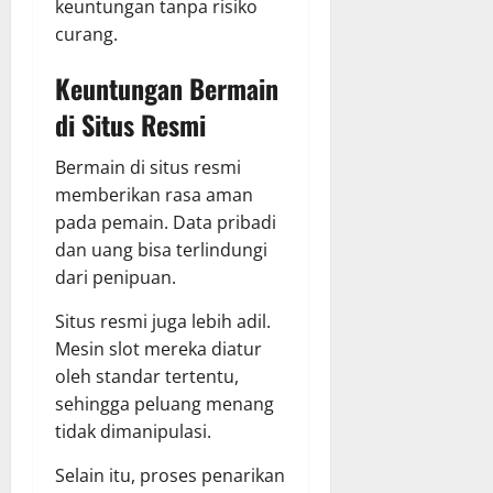
keuntungan tanpa risiko
curang.
Keuntungan Bermain
di Situs Resmi
Bermain di situs resmi
memberikan rasa aman
pada pemain. Data pribadi
dan uang bisa terlindungi
dari penipuan.
Situs resmi juga lebih adil.
Mesin slot mereka diatur
oleh standar tertentu,
sehingga peluang menang
tidak dimanipulasi.
Selain itu, proses penarikan