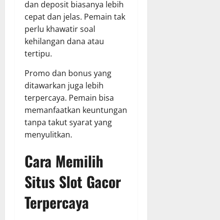
dan deposit biasanya lebih
cepat dan jelas. Pemain tak
perlu khawatir soal
kehilangan dana atau
tertipu.
Promo dan bonus yang
ditawarkan juga lebih
terpercaya. Pemain bisa
memanfaatkan keuntungan
tanpa takut syarat yang
menyulitkan.
Cara Memilih
Situs Slot Gacor
Terpercaya