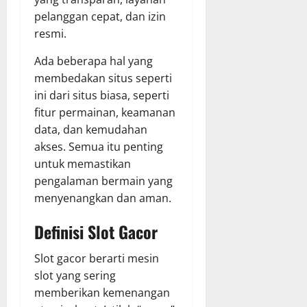
pelanggan cepat, dan izin
resmi.
Ada beberapa hal yang
membedakan situs seperti
ini dari situs biasa, seperti
fitur permainan, keamanan
data, dan kemudahan
akses. Semua itu penting
untuk memastikan
pengalaman bermain yang
menyenangkan dan aman.
Definisi Slot Gacor
Slot gacor berarti mesin
slot yang sering
memberikan kemenangan