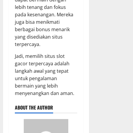
lebih tenang dan fokus
pada kesenangan. Mereka
juga bisa menikmati
berbagai bonus menarik
yang disediakan situs
terpercaya.
Jadi, memilih situs slot
gacor terpercaya adalah
langkah awal yang tepat
untuk pengalaman
bermain yang lebih
menyenangkan dan aman.
ABOUT THE AUTHOR