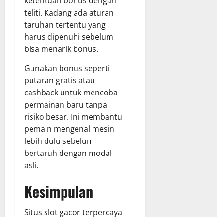
ketentuan bonus dengan
teliti. Kadang ada aturan
taruhan tertentu yang
harus dipenuhi sebelum
bisa menarik bonus.
Gunakan bonus seperti
putaran gratis atau
cashback untuk mencoba
permainan baru tanpa
risiko besar. Ini membantu
pemain mengenal mesin
lebih dulu sebelum
bertaruh dengan modal
asli.
Kesimpulan
Situs slot gacor terpercaya