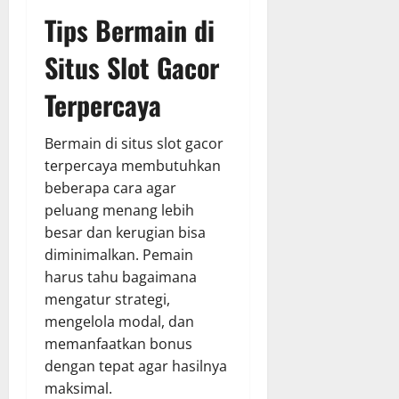
Tips Bermain di
Situs Slot Gacor
Terpercaya
Bermain di situs slot gacor
terpercaya membutuhkan
beberapa cara agar
peluang menang lebih
besar dan kerugian bisa
diminimalkan. Pemain
harus tahu bagaimana
mengatur strategi,
mengelola modal, dan
memanfaatkan bonus
dengan tepat agar hasilnya
maksimal.