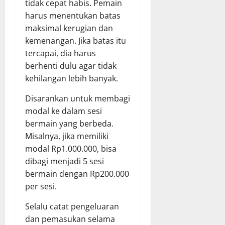
tidak cepat habis. Pemain
harus menentukan batas
maksimal kerugian dan
kemenangan. Jika batas itu
tercapai, dia harus
berhenti dulu agar tidak
kehilangan lebih banyak.
Disarankan untuk membagi
modal ke dalam sesi
bermain yang berbeda.
Misalnya, jika memiliki
modal Rp1.000.000, bisa
dibagi menjadi 5 sesi
bermain dengan Rp200.000
per sesi.
Selalu catat pengeluaran
dan pemasukan selama