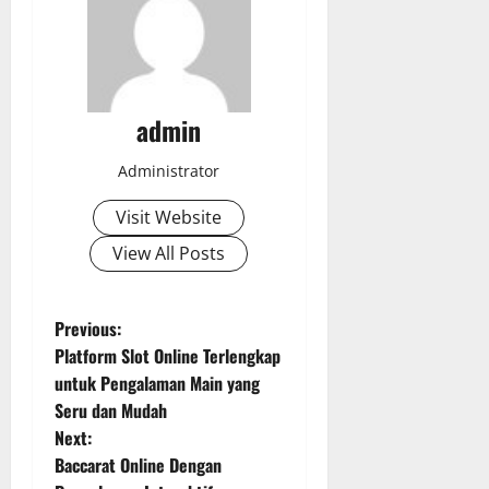
admin
Administrator
Visit Website
View All Posts
P
Previous:
Platform Slot Online Terlengkap
o
untuk Pengalaman Main yang
Seru dan Mudah
s
Next:
t
Baccarat Online Dengan