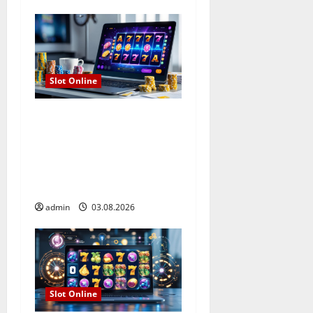
Slot Online
Slot Online Panduan
Bermain Secara
Bertanggung Jawab Dan
Mengelola Risiko dengan
Tips Praktis dan Mudah
admin
03.08.2026
Slot Online