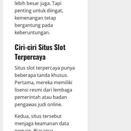
lebih besar juga. Tapi
penting untuk diingat,
kemenangan tetap
bergantung pada
keberuntungan.
Ciri-ciri Situs Slot
Terpercaya
Situs slot terpercaya punya
beberapa tanda khusus.
Pertama, mereka memiliki
lisensi resmi dari lembaga
pemerintah atau badan
pengawas judi online.
Kedua, situs tersebut
menjaga keamanan data
pemain. Biasanya