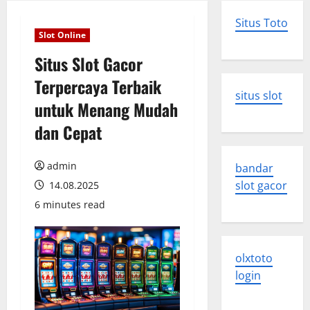
Situs Toto
Slot Online
Situs Slot Gacor
Terpercaya Terbaik
situs slot
untuk Menang Mudah
dan Cepat
admin
bandar
slot gacor
14.08.2025
6 minutes read
olxtoto
login