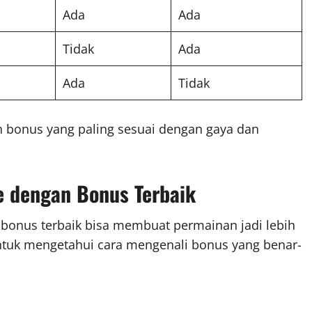
Ada
Ada
Tidak
Ada
Ada
Tidak
n bonus yang paling sesuai dengan gaya dan
e dengan Bonus Terbaik
bonus terbaik bisa membuat permainan jadi lebih
tuk mengetahui cara mengenali bonus yang benar-