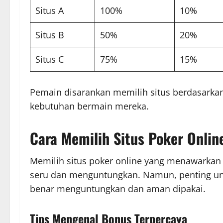
Situs A
100%
10%
Situs B
50%
20%
Situs C
75%
15%
Pemain disarankan memilih situs berdasarka
kebutuhan bermain mereka.
Cara Memilih Situs Poker Onlin
Memilih situs poker online yang menawarkan 
seru dan menguntungkan. Namun, penting un
benar menguntungkan dan aman dipakai.
Tips Mengenal Bonus Terpercaya