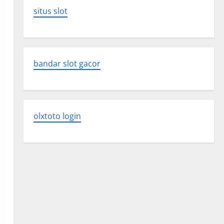
situs slot
bandar slot gacor
olxtoto login