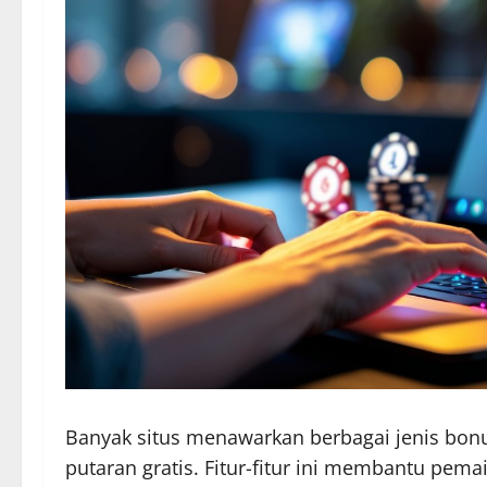
Banyak situs menawarkan berbagai jenis bonu
putaran gratis. Fitur-fitur ini membantu p