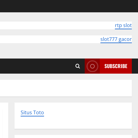
rtp slot
slot777 gacor
SUBSCRIBE
Situs Toto