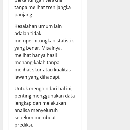
tanpa melihat tren jangka
panjang.
Kesalahan umum lain
adalah tidak
memperhitungkan statistik
yang benar. Misalnya,
melihat hanya hasil
menang-kalah tanpa
melihat skor atau kualitas
lawan yang dihadapi.
Untuk menghindari hal ini,
penting menggunakan data
lengkap dan melakukan
analisa menyeluruh
sebelum membuat
prediksi.