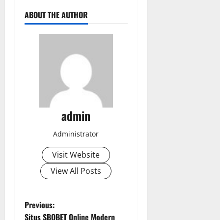
ABOUT THE AUTHOR
admin
Administrator
Visit Website
View All Posts
P
Previous:
Situs SBOBET Online Modern