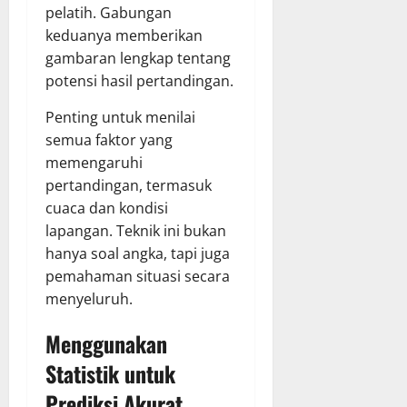
pelatih. Gabungan
keduanya memberikan
gambaran lengkap tentang
potensi hasil pertandingan.
Penting untuk menilai
semua faktor yang
memengaruhi
pertandingan, termasuk
cuaca dan kondisi
lapangan. Teknik ini bukan
hanya soal angka, tapi juga
pemahaman situasi secara
menyeluruh.
Menggunakan
Statistik untuk
Prediksi Akurat