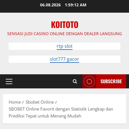
Skip
06.08.2026
1:59:13 AM
to
content
KOITOTO
SENSASI JUDI CASINO ONLINE DENGAN DEALER LANGSUNG
rtp slot
slot777 gacor
SUBSCRIBE
Primary
Menu
Home
Sbobet Online
SBOBET Online Favorit dengan Statistik Lengkap dan
Prediksi Tepat untuk Menang Mudah