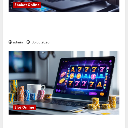
Sbobet Online
Sbobet Online Informasi Lengkap Tentang Sistem
Operasional Platform Digital untuk Pengguna
Pemula
admin
05.08.2026
Slot Online
Slot Online Mengenal RTP Volatilitas Dan Fitur