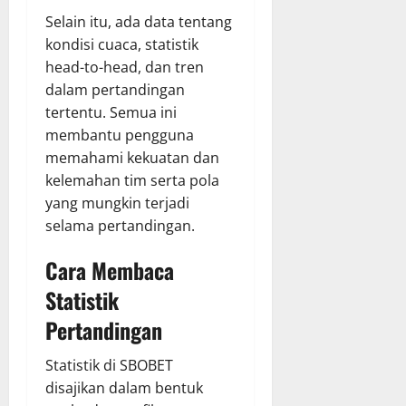
Selain itu, ada data tentang
kondisi cuaca, statistik
head-to-head, dan tren
dalam pertandingan
tertentu. Semua ini
membantu pengguna
memahami kekuatan dan
kelemahan tim serta pola
yang mungkin terjadi
selama pertandingan.
Cara Membaca
Statistik
Pertandingan
Statistik di SBOBET
disajikan dalam bentuk