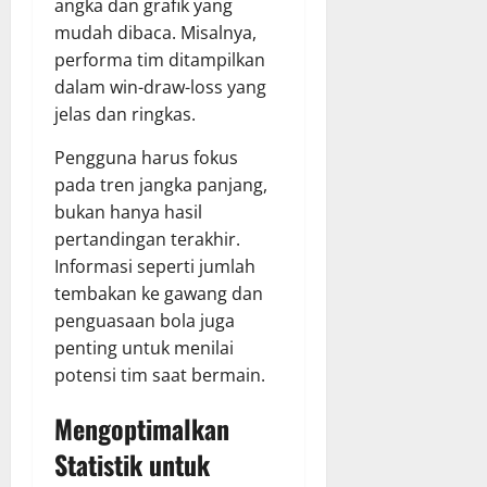
angka dan grafik yang
mudah dibaca. Misalnya,
performa tim ditampilkan
dalam win-draw-loss yang
jelas dan ringkas.
Pengguna harus fokus
pada tren jangka panjang,
bukan hanya hasil
pertandingan terakhir.
Informasi seperti jumlah
tembakan ke gawang dan
penguasaan bola juga
penting untuk menilai
potensi tim saat bermain.
Mengoptimalkan
Statistik untuk