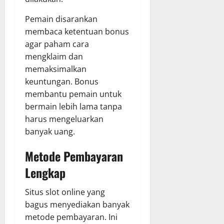
Pemain disarankan
membaca ketentuan bonus
agar paham cara
mengklaim dan
memaksimalkan
keuntungan. Bonus
membantu pemain untuk
bermain lebih lama tanpa
harus mengeluarkan
banyak uang.
Metode Pembayaran
Lengkap
Situs slot online yang
bagus menyediakan banyak
metode pembayaran. Ini