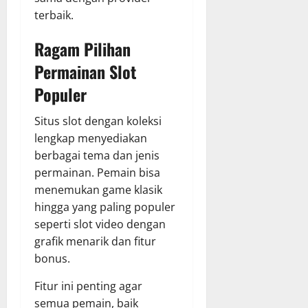
terbaik.
Ragam Pilihan
Permainan Slot
Populer
Situs slot dengan koleksi
lengkap menyediakan
berbagai tema dan jenis
permainan. Pemain bisa
menemukan game klasik
hingga yang paling populer
seperti slot video dengan
grafik menarik dan fitur
bonus.
Fitur ini penting agar
semua pemain, baik