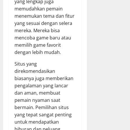
yang lengkap juga
memudahkan pemain
menemukan tema dan fitur
yang sesuai dengan selera
mereka. Mereka bisa
mencoba game baru atau
memilih game favorit
dengan lebih mudah.
Situs yang
direkomendasikan
biasanya juga memberikan
pengalaman yang lancar
dan aman, membuat
pemain nyaman saat
bermain. Pemilihan situs
yang tepat sangat penting
untuk mendapatkan
hiburan dan peluang