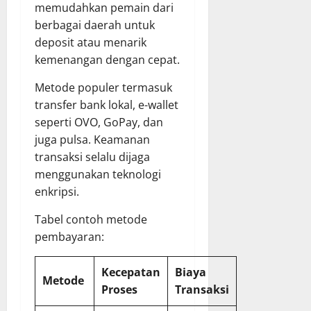
memudahkan pemain dari
berbagai daerah untuk
deposit atau menarik
kemenangan dengan cepat.
Metode populer termasuk
transfer bank lokal, e-wallet
seperti OVO, GoPay, dan
juga pulsa. Keamanan
transaksi selalu dijaga
menggunakan teknologi
enkripsi.
Tabel contoh metode
pembayaran:
Kecepatan
Biaya
Metode
Proses
Transaksi