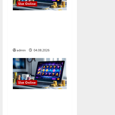
Slot Online
i
o
Slot Online Mengenal RTP
Volatilitas Dan Fitur
n
Permainan Secara Umum
Untuk Pemula yang Ingin
Menang Mudah
admin
04.08.2026
Slot Online
Slot Online Panduan
Bermain Secara
Bertanggung Jawab Dan