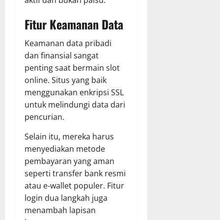
Fitur Keamanan Data
Keamanan data pribadi
dan finansial sangat
penting saat bermain slot
online. Situs yang baik
menggunakan enkripsi SSL
untuk melindungi data dari
pencurian.
Selain itu, mereka harus
menyediakan metode
pembayaran yang aman
seperti transfer bank resmi
atau e-wallet populer. Fitur
login dua langkah juga
menambah lapisan