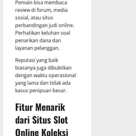
Pemain bisa membaca
review di forum, media
sosial, atau situs
perbandingan judi online.
Perhatikan keluhan soal
penarikan dana dan
layanan pelanggan.
Reputasi yang baik
biasanya juga dibuktikan
dengan waktu operasional
yang lama dan tidak ada
kasus penipuan besar.
Fitur Menarik
dari Situs Slot
Online Koleksi