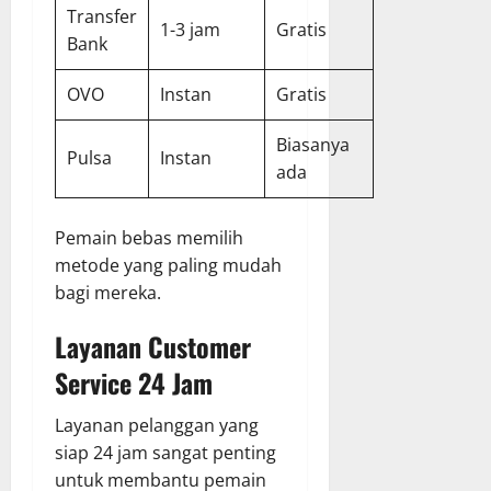
Transfer
1-3 jam
Gratis
Bank
OVO
Instan
Gratis
Biasanya
Pulsa
Instan
ada
Pemain bebas memilih
metode yang paling mudah
bagi mereka.
Layanan Customer
Service 24 Jam
Layanan pelanggan yang
siap 24 jam sangat penting
untuk membantu pemain