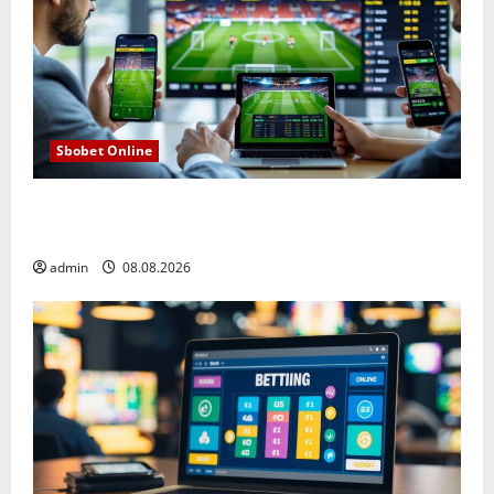
Sbobet Online
Sbobet Online Panduan Mengenal Teknologi Yang
Digunakan Pada Platform Digital Untuk Pemula
admin
08.08.2026