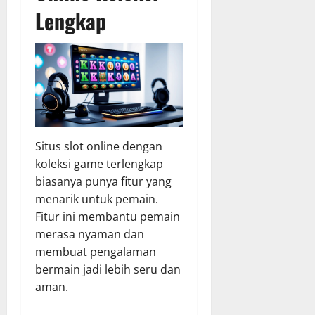
Lengkap
Situs slot online dengan
koleksi game terlengkap
biasanya punya fitur yang
menarik untuk pemain.
Fitur ini membantu pemain
merasa nyaman dan
membuat pengalaman
bermain jadi lebih seru dan
aman.