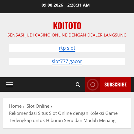
Skip
09.08.2026
2:28:32 AM
to
content
KOITOTO
SENSASI JUDI CASINO ONLINE DENGAN DEALER LANGSUNG
rtp slot
slot777 gacor
SUBSCRIBE
Primary
Menu
Home
Slot Online
Rekomendasi Situs Slot Online dengan Koleksi Game
Terlengkap untuk Hiburan Seru dan Mudah Menang