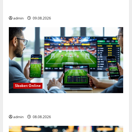
Pengalaman Pengguna Digital yang Mudah dan
Menyenangkan
admin
09.08.2026
Sbobet Online
Sbobet Online Panduan Mengenal Teknologi Yang
Digunakan Pada Platform Digital Untuk Pemula
admin
08.08.2026