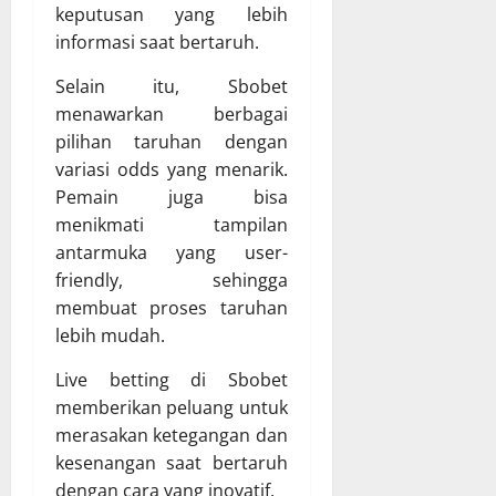
keputusan yang lebih
informasi saat bertaruh.
Selain itu, Sbobet
menawarkan berbagai
pilihan taruhan dengan
variasi odds yang menarik.
Pemain juga bisa
menikmati tampilan
antarmuka yang user-
friendly, sehingga
membuat proses taruhan
lebih mudah.
Live betting di Sbobet
memberikan peluang untuk
merasakan ketegangan dan
kesenangan saat bertaruh
dengan cara yang inovatif.