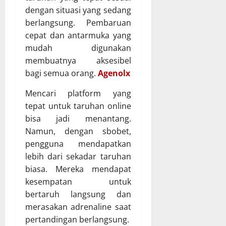
dengan situasi yang sedang
berlangsung. Pembaruan
cepat dan antarmuka yang
mudah digunakan
membuatnya aksesibel
bagi semua orang.
Agenolx
Mencari platform yang
tepat untuk taruhan online
bisa jadi menantang.
Namun, dengan sbobet,
pengguna mendapatkan
lebih dari sekadar taruhan
biasa. Mereka mendapat
kesempatan untuk
bertaruh langsung dan
merasakan adrenaline saat
pertandingan berlangsung.