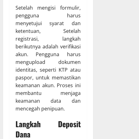
Setelah mengisi formulir,
pengguna harus
menyetujui syarat dan
ketentuan, Setelah
registrasi, langkah
berikutnya adalah verifikasi
akun. Pengguna harus
mengupload dokumen
identitas, seperti KTP atau
paspor, untuk memastikan
keamanan akun. Proses ini
membantu menjaga
keamanan data dan
mencegah penipuan.
Langkah Deposit
Dana