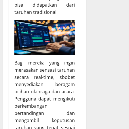
bisa didapatkan dari
taruhan tradisional.
Bagi mereka yang ingin
merasakan sensasi taruhan
secara real-time, sbobet
menyediakan beragam
pilihan olahraga dan acara.
Pengguna dapat mengikuti
perkembangan
pertandingan dan
mengambil keputusan
taruhan yang tepat sesuai