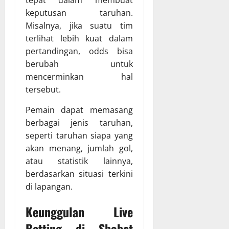
tepat dalam membuat
keputusan taruhan.
Misalnya, jika suatu tim
terlihat lebih kuat dalam
pertandingan, odds bisa
berubah untuk
mencerminkan hal
tersebut.
Pemain dapat memasang
berbagai jenis taruhan,
seperti taruhan siapa yang
akan menang, jumlah gol,
atau statistik lainnya,
berdasarkan situasi terkini
di lapangan.
Keunggulan Live
Betting di Sbobet