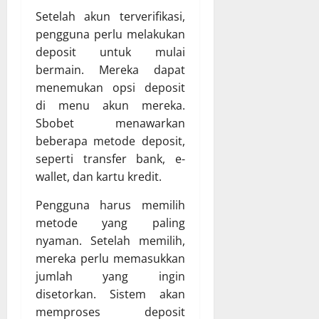
Setelah akun terverifikasi,
pengguna perlu melakukan
deposit untuk mulai
bermain. Mereka dapat
menemukan opsi deposit
di menu akun mereka.
Sbobet menawarkan
beberapa metode deposit,
seperti transfer bank, e-
wallet, dan kartu kredit.
Pengguna harus memilih
metode yang paling
nyaman. Setelah memilih,
mereka perlu memasukkan
jumlah yang ingin
disetorkan. Sistem akan
memproses deposit