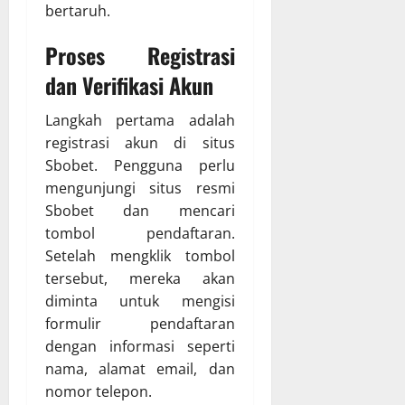
bertaruh.
Proses Registrasi
dan Verifikasi Akun
Langkah pertama adalah
registrasi akun di situs
Sbobet. Pengguna perlu
mengunjungi situs resmi
Sbobet dan mencari
tombol pendaftaran.
Setelah mengklik tombol
tersebut, mereka akan
diminta untuk mengisi
formulir pendaftaran
dengan informasi seperti
nama, alamat email, dan
nomor telepon.