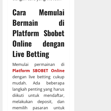
Cara Memulai
Bermain di
Platform Sbobet
Online dengan
Live Betting
Memulai permainan di
Platform SBOBET Online
dengan live betting cukup
mudah. Ada beberapa
langkah penting yang harus
diikuti untuk mendaftar,
melakukan deposit, dan
memilih pasaran untuk