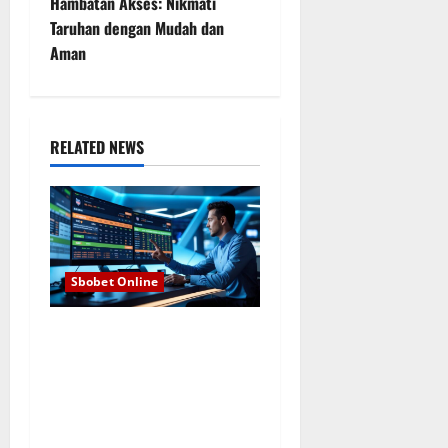
Hambatan Akses: Nikmati
n
Taruhan dengan Mudah dan
Aman
a
v
i
RELATED NEWS
g
a
t
Sbobet Online
i
Sbobet Online Memahami
o
Perkembangan Layanan
Berbasis Internet Di Era
n
Modern dengan Mudah dan
Cepat