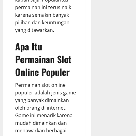
permainan ini terus naik
karena semakin banyak
pilihan dan keuntungan
yang ditawarkan.
Apa Itu
Permainan Slot
Online Populer
Permainan slot online
populer adalah jenis game
yang banyak dimainkan
oleh orang di internet.
Game ini menarik karena
mudah dimainkan dan
menawarkan berbagai