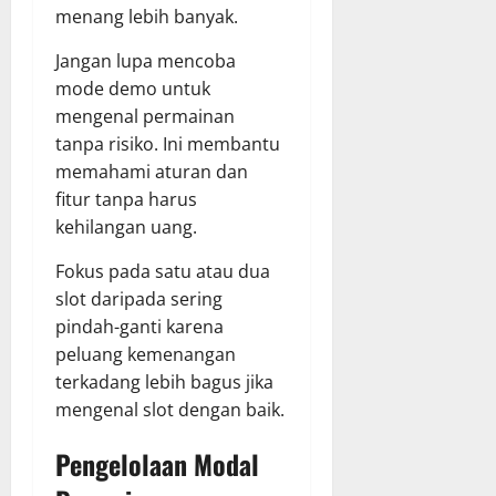
menang lebih banyak.
Jangan lupa mencoba
mode demo untuk
mengenal permainan
tanpa risiko. Ini membantu
memahami aturan dan
fitur tanpa harus
kehilangan uang.
Fokus pada satu atau dua
slot daripada sering
pindah-ganti karena
peluang kemenangan
terkadang lebih bagus jika
mengenal slot dengan baik.
Pengelolaan Modal