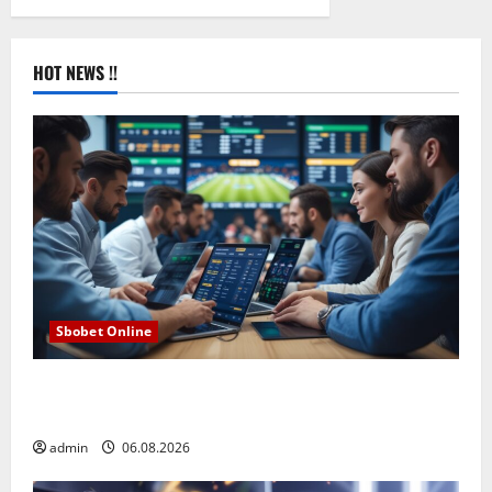
HOT NEWS !!
Sbobet Online
Sbobet Online Memahami Sistem Keamanan Dan
Perlindungan Akun Pengguna Dengan Mudah
admin
06.08.2026