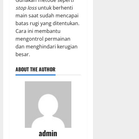
Gunakan metode seperti
stop loss
untuk berhenti
main saat sudah mencapai
batas rugi yang ditentukan.
Cara ini membantu
mengontrol permainan
dan menghindari kerugian
besar.
ABOUT THE AUTHOR
admin