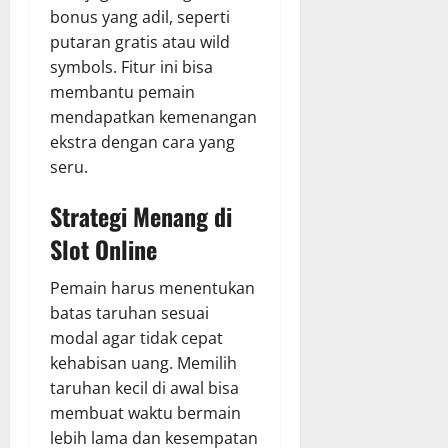
bonus yang adil, seperti
putaran gratis atau wild
symbols. Fitur ini bisa
membantu pemain
mendapatkan kemenangan
ekstra dengan cara yang
seru.
Strategi Menang di
Slot Online
Pemain harus menentukan
batas taruhan sesuai
modal agar tidak cepat
kehabisan uang. Memilih
taruhan kecil di awal bisa
membuat waktu bermain
lebih lama dan kesempatan