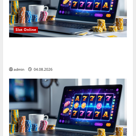
Slot Online
Slot Online Mengenal RTP Volatilitas Dan Fitur
Permainan Secara Umum Untuk Pemula yang Ingin
Menang Mudah
admin
04.08.2026