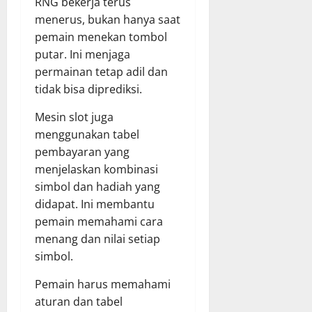
RNG bekerja terus
menerus, bukan hanya saat
pemain menekan tombol
putar. Ini menjaga
permainan tetap adil dan
tidak bisa diprediksi.
Mesin slot juga
menggunakan tabel
pembayaran yang
menjelaskan kombinasi
simbol dan hadiah yang
didapat. Ini membantu
pemain memahami cara
menang dan nilai setiap
simbol.
Pemain harus memahami
aturan dan tabel