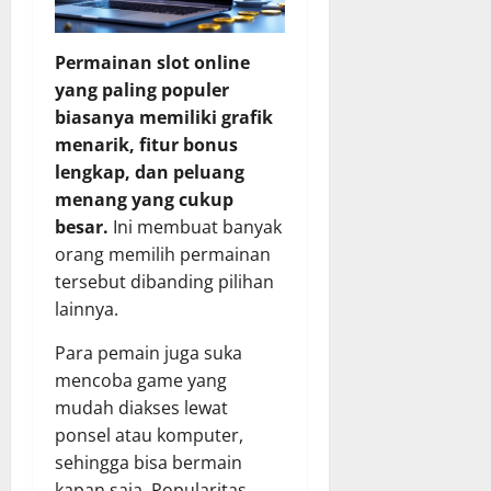
Permainan slot online
yang paling populer
biasanya memiliki grafik
menarik, fitur bonus
lengkap, dan peluang
menang yang cukup
besar.
Ini membuat banyak
orang memilih permainan
tersebut dibanding pilihan
lainnya.
Para pemain juga suka
mencoba game yang
mudah diakses lewat
ponsel atau komputer,
sehingga bisa bermain
kapan saja. Popularitas