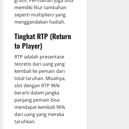
gratis. Permainan juga bisa
memiliki fitur tambahan
seperti multipliers yang
menggandakan hadiah.
Tingkat RTP (Return
to Player)
RTP adalah presentase
teoretis dari uang yang
kembali ke pemain dari
total taruhan. Misalnya,
slot dengan RTP 96%
berarti dalam jangka
panjang pemain bisa
mendapat kembali 96%
dari uang yang mereka
taruhkan.