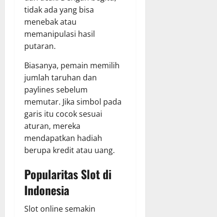
tidak ada yang bisa
menebak atau
memanipulasi hasil
putaran.
Biasanya, pemain memilih
jumlah taruhan dan
paylines sebelum
memutar. Jika simbol pada
garis itu cocok sesuai
aturan, mereka
mendapatkan hadiah
berupa kredit atau uang.
Popularitas Slot di
Indonesia
Slot online semakin