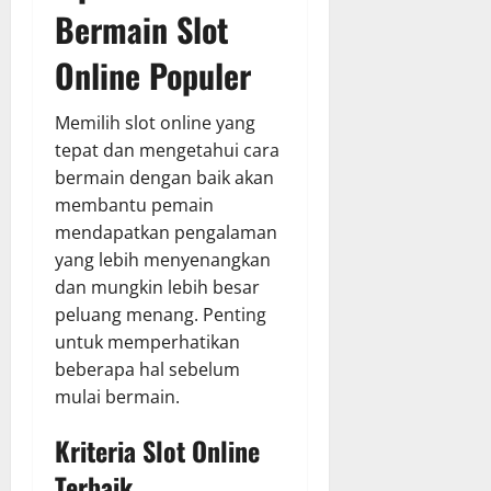
Bermain Slot
Online Populer
Memilih slot online yang
tepat dan mengetahui cara
bermain dengan baik akan
membantu pemain
mendapatkan pengalaman
yang lebih menyenangkan
dan mungkin lebih besar
peluang menang. Penting
untuk memperhatikan
beberapa hal sebelum
mulai bermain.
Kriteria Slot Online
Terbaik