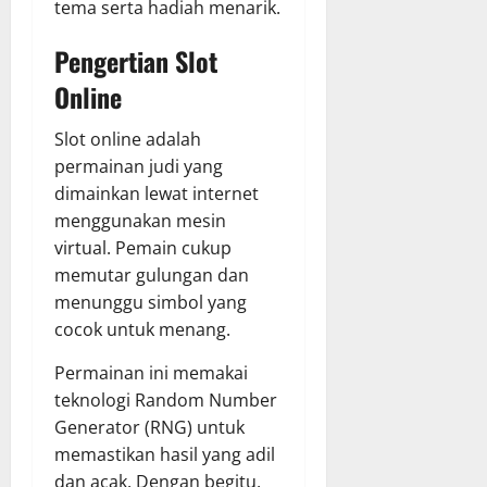
tema serta hadiah menarik.
Pengertian Slot
Online
Slot online adalah
permainan judi yang
dimainkan lewat internet
menggunakan mesin
virtual. Pemain cukup
memutar gulungan dan
menunggu simbol yang
cocok untuk menang.
Permainan ini memakai
teknologi Random Number
Generator (RNG) untuk
memastikan hasil yang adil
dan acak. Dengan begitu,