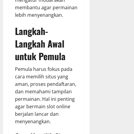
membantu agar permainan
lebih menyenangkan.
Langkah-
Langkah Awal
untuk Pemula
Pemula harus fokus pada
cara memilih situs yang
aman, proses pendaftaran,
dan memahami tampilan
permainan. Hal ini penting
agar bermain slot online
berjalan lancar dan
menyenangkan.