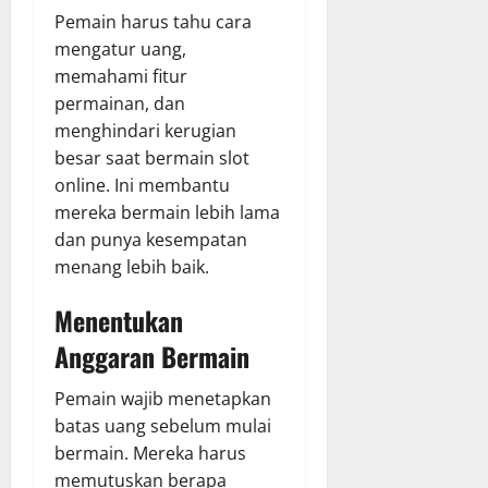
Pemain harus tahu cara
mengatur uang,
memahami fitur
permainan, dan
menghindari kerugian
besar saat bermain slot
online. Ini membantu
mereka bermain lebih lama
dan punya kesempatan
menang lebih baik.
Menentukan
Anggaran Bermain
Pemain wajib menetapkan
batas uang sebelum mulai
bermain. Mereka harus
memutuskan berapa