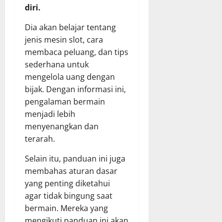
diri.
Dia akan belajar tentang
jenis mesin slot, cara
membaca peluang, dan tips
sederhana untuk
mengelola uang dengan
bijak. Dengan informasi ini,
pengalaman bermain
menjadi lebih
menyenangkan dan
terarah.
Selain itu, panduan ini juga
membahas aturan dasar
yang penting diketahui
agar tidak bingung saat
bermain. Mereka yang
mengikuti panduan ini akan