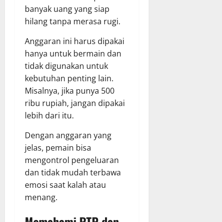
banyak uang yang siap
hilang tanpa merasa rugi.
Anggaran ini harus dipakai
hanya untuk bermain dan
tidak digunakan untuk
kebutuhan penting lain.
Misalnya, jika punya 500
ribu rupiah, jangan dipakai
lebih dari itu.
Dengan anggaran yang
jelas, pemain bisa
mengontrol pengeluaran
dan tidak mudah terbawa
emosi saat kalah atau
menang.
Memahami RTP dan