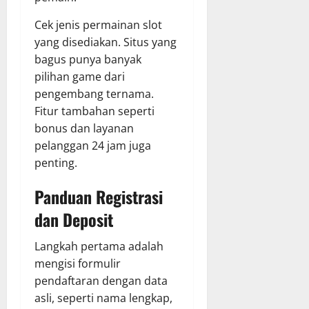
Cek jenis permainan slot
yang disediakan. Situs yang
bagus punya banyak
pilihan game dari
pengembang ternama.
Fitur tambahan seperti
bonus dan layanan
pelanggan 24 jam juga
penting.
Panduan Registrasi
dan Deposit
Langkah pertama adalah
mengisi formulir
pendaftaran dengan data
asli, seperti nama lengkap,