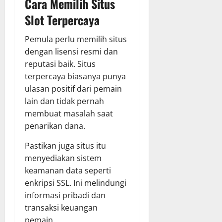
Cara Memilih Situs
Slot Terpercaya
Pemula perlu memilih situs
dengan lisensi resmi dan
reputasi baik. Situs
terpercaya biasanya punya
ulasan positif dari pemain
lain dan tidak pernah
membuat masalah saat
penarikan dana.
Pastikan juga situs itu
menyediakan sistem
keamanan data seperti
enkripsi SSL. Ini melindungi
informasi pribadi dan
transaksi keuangan
pemain.