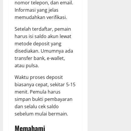
nomor telepon, dan email.
Informasi yang jelas
memudahkan verifikasi.
Setelah terdaftar, pemain
harus isi saldo akun lewat
metode deposit yang
disediakan. Umumnya ada
transfer bank, e-wallet,
atau pulsa.
Waktu proses deposit
biasanya cepat, sekitar 5-15
menit. Pemula harus
simpan bukti pembayaran
dan selalu cek saldo
sebelum mulai bermain.
Memahami