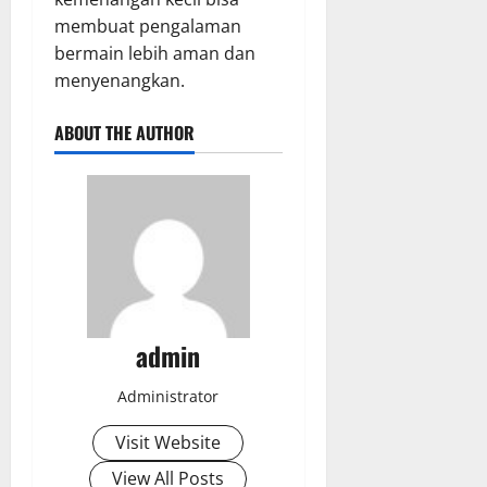
membuat pengalaman
bermain lebih aman dan
menyenangkan.
ABOUT THE AUTHOR
admin
Administrator
Visit Website
View All Posts