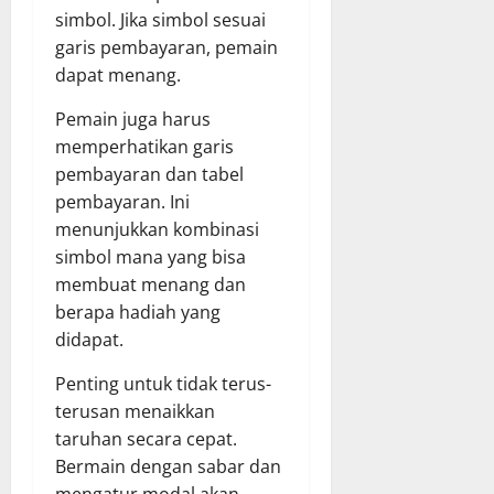
simbol. Jika simbol sesuai
garis pembayaran, pemain
dapat menang.
Pemain juga harus
memperhatikan garis
pembayaran dan tabel
pembayaran. Ini
menunjukkan kombinasi
simbol mana yang bisa
membuat menang dan
berapa hadiah yang
didapat.
Penting untuk tidak terus-
terusan menaikkan
taruhan secara cepat.
Bermain dengan sabar dan
mengatur modal akan