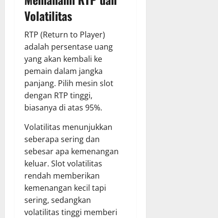
Volatilitas
RTP (Return to Player)
adalah persentase uang
yang akan kembali ke
pemain dalam jangka
panjang. Pilih mesin slot
dengan RTP tinggi,
biasanya di atas 95%.
Volatilitas menunjukkan
seberapa sering dan
sebesar apa kemenangan
keluar. Slot volatilitas
rendah memberikan
kemenangan kecil tapi
sering, sedangkan
volatilitas tinggi memberi