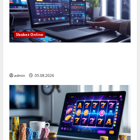
Sbobet Online
Sbobet Online Informasi Lengkap Tentang Sistem
Operasional Platform Digital untuk Pengguna
Pemula
admin
05.08.2026