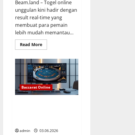
Beam.land – Togel online
unggulan kini hadir dengan
result real-time yang
membuat para pemain
lebih mudah memantau...
Read
Read More
more
about
Togel
Online
Unggulan
Dengan
Result
RealTime
Dan
Sistem
Baccarat Online
Stabil
Modern
untuk
Baccarat Online Modern Dengan
Pengalaman
Main
Streaming Stabil Berkualitas
Terbaik
Tinggi untuk Pengalaman
Bermain Terbaik
admin
03.06.2026