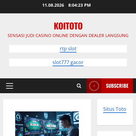
Skip
11.08.2026
8:04:24 PM
to
content
KOITOTO
SENSASI JUDI CASINO ONLINE DENGAN DEALER LANGSUNG
rtp slot
slot777 gacor
SUBSCRIBE
Primary
Menu
Situs Toto