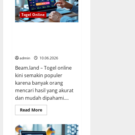
Server
Aman
dan
Gameplay
Togel Online
Stabil
Modern
untuk
Togel Online Dengan Result
Pengalaman
Terbaik
Akurat Dan Statistik Transparan
Modern Berkualitas Untuk
Pengalaman Bermain Terbaik
admin
10.06.2026
Beam.land – Togel online
kini semakin populer
karena banyak orang
mencari hasil yang akurat
dan mudah dipahami....
Read
Read More
more
about
Togel
Online
Dengan
Result