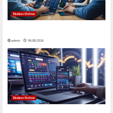
Sbobet Online
Sbobet Online Memahami Sistem Keamanan Dan
Perlindungan Akun Pengguna Dengan Mudah
admin
06.08.2026
Sbobet Online
Sbobet Online Informasi Lengkap Tentang Sistem