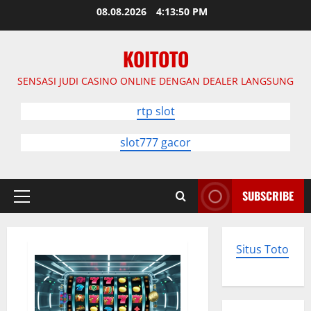
Skip
08.08.2026
4:13:50 PM
to
content
KOITOTO
SENSASI JUDI CASINO ONLINE DENGAN DEALER LANGSUNG
rtp slot
slot777 gacor
SUBSCRIBE
Primary
Menu
Situs Toto