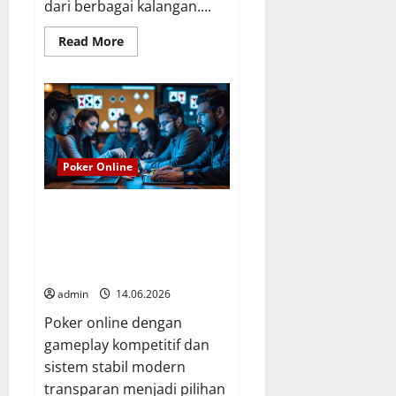
dari berbagai kalangan....
Read
Read More
more
about
Poker
Online
Populer
Dengan
Komunitas
Profesional
Dan
Gameplay
Poker Online
Stabil
Modern
untuk
Poker Online Dengan Gameplay
Pengalaman
Seru
Kompetitif Dan Sistem Stabil
dan
Modern Transparan untuk
Fairplay
Pengalaman Bermain Optimal
admin
14.06.2026
Poker online dengan
gameplay kompetitif dan
sistem stabil modern
transparan menjadi pilihan