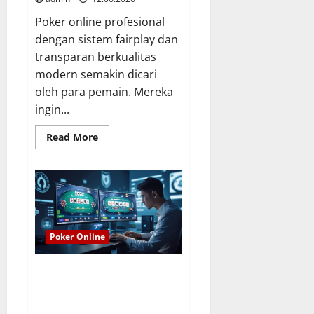
Poker online profesional
dengan sistem fairplay dan
transparan berkualitas
modern semakin dicari
oleh para pemain. Mereka
ingin...
Read
Read More
more
about
Poker
Online
Profesional
Dengan
Sistem
Fairplay
Dan
Transparan
Poker Online
Berkualitas
Modern
untuk
Poker Online Unggulan Dengan
Pengalaman
Bermain
Server Aman dan Gameplay
Terbaik
Stabil Modern untuk