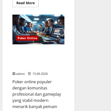
Read
Read More
more
about
Poker
Online
Premium
Dengan
Bonus
Harian
Dan
Server
Poker Online
Stabil
Modern
untuk
Poker Online Populer Dengan
Pengalaman
Main
Komunitas Profesional Dan
Terbaik
Gameplay Stabil Modern untuk
Pengalaman Seru dan Fairplay
admin
15.06.2026
Poker online populer
dengan komunitas
profesional dan gameplay
yang stabil modern
menarik banyak pemain