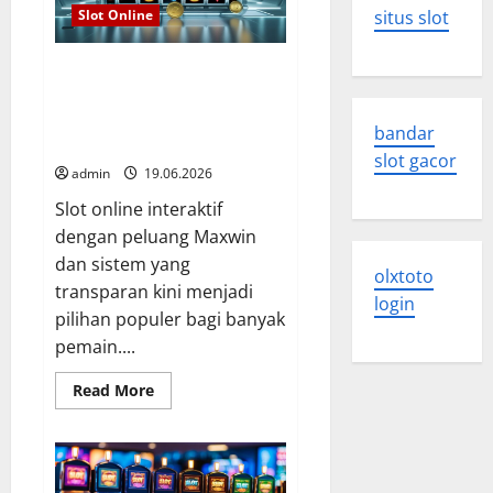
Slot Online
situs slot
Slot Online Interaktif Dengan
Peluang Maxwin Dan Transparan
Modern Stabil untuk
bandar
Pengalaman Bermain Terbaik
slot gacor
admin
19.06.2026
Slot online interaktif
dengan peluang Maxwin
dan sistem yang
olxtoto
transparan kini menjadi
login
pilihan populer bagi banyak
pemain....
Read
Read More
more
about
Slot
Online
Interaktif
Dengan