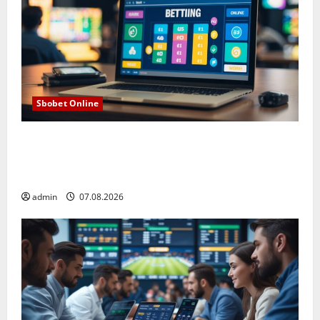
Sbobet Online
Sbobet Online Mengenal Inovasi Teknologi Dalam
Platform Permainan Digital Untuk Pengalaman Lebih
Seru
admin
07.08.2026