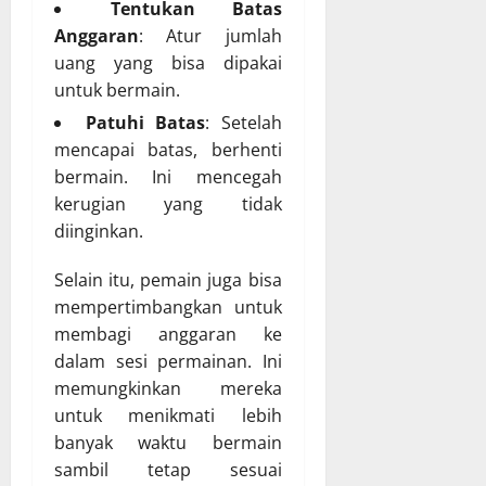
Tentukan Batas
Anggaran
: Atur jumlah
uang yang bisa dipakai
untuk bermain.
Patuhi Batas
: Setelah
mencapai batas, berhenti
bermain. Ini mencegah
kerugian yang tidak
diinginkan.
Selain itu, pemain juga bisa
mempertimbangkan untuk
membagi anggaran ke
dalam sesi permainan. Ini
memungkinkan mereka
untuk menikmati lebih
banyak waktu bermain
sambil tetap sesuai