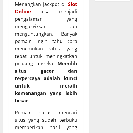
Menangkan jackpot di
Slot
Online
bisa menjadi
pengalaman yang
mengasyikkan dan
menguntungkan. Banyak
pemain ingin tahu cara
menemukan situs yang
tepat untuk meningkatkan
peluang mereka.
Memilih
situs gacor dan
terpercaya adalah kunci
untuk meraih
kemenangan yang lebih
besar.
Pemain harus mencari
situs yang sudah terbukti
memberikan hasil yang