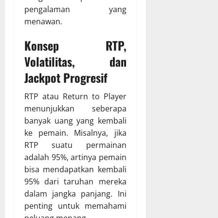
pengalaman yang
menawan.
Konsep RTP,
Volatilitas, dan
Jackpot Progresif
RTP atau Return to Player
menunjukkan seberapa
banyak uang yang kembali
ke pemain. Misalnya, jika
RTP suatu permainan
adalah 95%, artinya pemain
bisa mendapatkan kembali
95% dari taruhan mereka
dalam jangka panjang. Ini
penting untuk memahami
peluang menang.