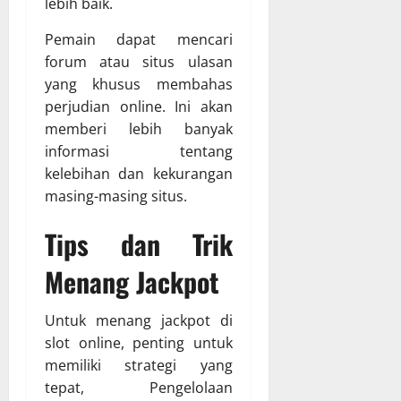
lebih baik.
Pemain dapat mencari
forum atau situs ulasan
yang khusus membahas
perjudian online. Ini akan
memberi lebih banyak
informasi tentang
kelebihan dan kekurangan
masing-masing situs.
Tips dan Trik
Menang Jackpot
Untuk menang jackpot di
slot online, penting untuk
memiliki strategi yang
tepat, Pengelolaan