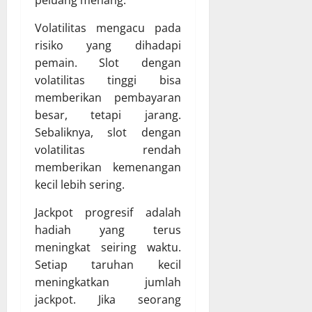
Volatilitas mengacu pada
risiko yang dihadapi
pemain. Slot dengan
volatilitas tinggi bisa
memberikan pembayaran
besar, tetapi jarang.
Sebaliknya, slot dengan
volatilitas rendah
memberikan kemenangan
kecil lebih sering.
Jackpot progresif adalah
hadiah yang terus
meningkat seiring waktu.
Setiap taruhan kecil
meningkatkan jumlah
jackpot. Jika seorang