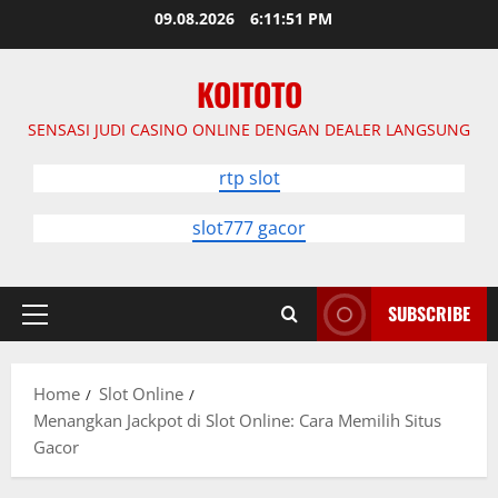
Skip
09.08.2026
6:11:53 PM
to
content
KOITOTO
SENSASI JUDI CASINO ONLINE DENGAN DEALER LANGSUNG
rtp slot
slot777 gacor
SUBSCRIBE
Primary
Menu
Home
Slot Online
Menangkan Jackpot di Slot Online: Cara Memilih Situs
Gacor