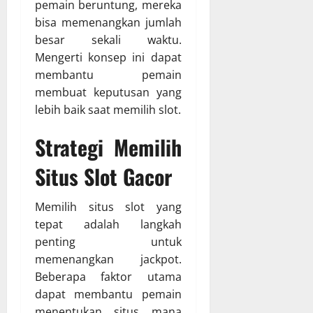
pemain beruntung, mereka
bisa memenangkan jumlah
besar sekali waktu.
Mengerti konsep ini dapat
membantu pemain
membuat keputusan yang
lebih baik saat memilih slot.
Strategi Memilih
Situs Slot Gacor
Memilih situs slot yang
tepat adalah langkah
penting untuk
memenangkan jackpot.
Beberapa faktor utama
dapat membantu pemain
menentukan situs mana