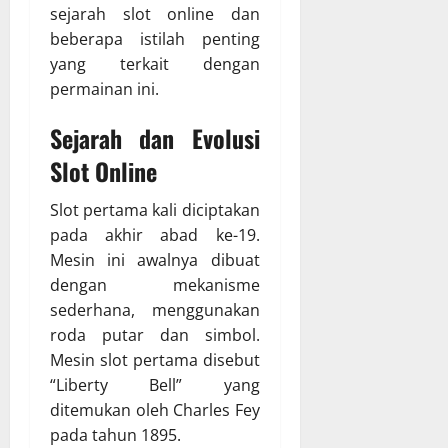
sejarah slot online dan
beberapa istilah penting
yang terkait dengan
permainan ini.
Sejarah dan Evolusi
Slot Online
Slot pertama kali diciptakan
pada akhir abad ke-19.
Mesin ini awalnya dibuat
dengan mekanisme
sederhana, menggunakan
roda putar dan simbol.
Mesin slot pertama disebut
“Liberty Bell” yang
ditemukan oleh Charles Fey
pada tahun 1895.