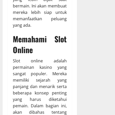
bermain. Ini akan membuat
mereka lebih siap untuk
memanfaatkan peluang
yang ada.
Memahami Slot
Online
Slot online adalah
permainan kasino yang
sangat populer. Mereka
memiliki sejarah yang
panjang dan menarik serta
beberapa konsep penting
yang harus diketahui
pemain. Dalam bagian ini,
akan dibahas tentang