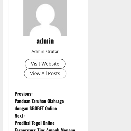
admin
Administrator
Visit Website
View All Posts
P
Previous:
Panduan Taruhan Olahraga
o
dengan SBOBET Online
Next:
s
Prediksi Togel Online
Terpercaya: Tips Ampuh Menang