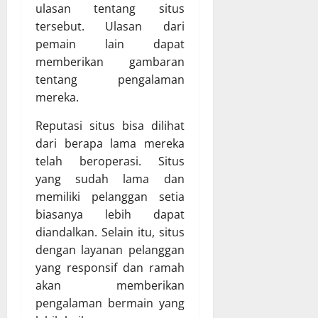
ulasan tentang situs
tersebut. Ulasan dari
pemain lain dapat
memberikan gambaran
tentang pengalaman
mereka.
Reputasi situs bisa dilihat
dari berapa lama mereka
telah beroperasi. Situs
yang sudah lama dan
memiliki pelanggan setia
biasanya lebih dapat
diandalkan. Selain itu, situs
dengan layanan pelanggan
yang responsif dan ramah
akan memberikan
pengalaman bermain yang