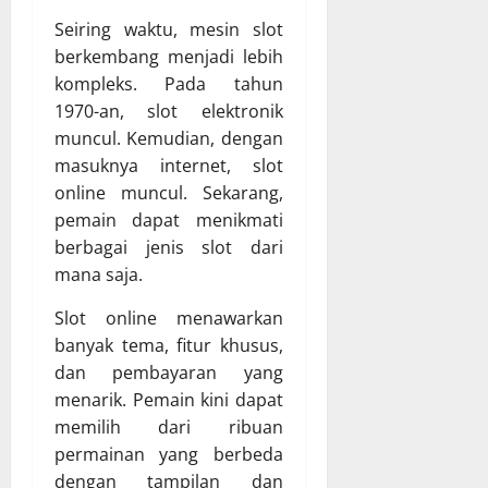
Seiring waktu, mesin slot
berkembang menjadi lebih
kompleks. Pada tahun
1970-an, slot elektronik
muncul. Kemudian, dengan
masuknya internet, slot
online muncul. Sekarang,
pemain dapat menikmati
berbagai jenis slot dari
mana saja.
Slot online menawarkan
banyak tema, fitur khusus,
dan pembayaran yang
menarik. Pemain kini dapat
memilih dari ribuan
permainan yang berbeda
dengan tampilan dan