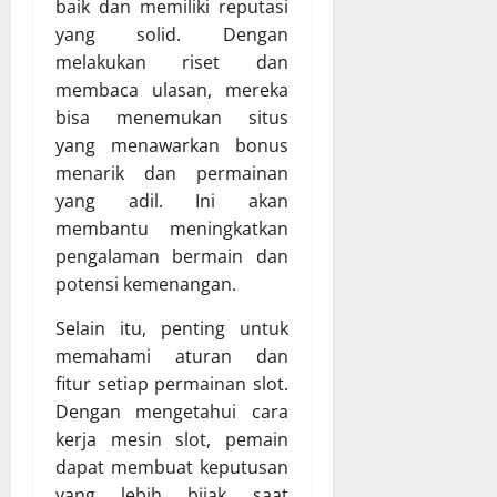
baik dan memiliki reputasi
yang solid. Dengan
melakukan riset dan
membaca ulasan, mereka
bisa menemukan situs
yang menawarkan bonus
menarik dan permainan
yang adil. Ini akan
membantu meningkatkan
pengalaman bermain dan
potensi kemenangan.
Selain itu, penting untuk
memahami aturan dan
fitur setiap permainan slot.
Dengan mengetahui cara
kerja mesin slot, pemain
dapat membuat keputusan
yang lebih bijak saat