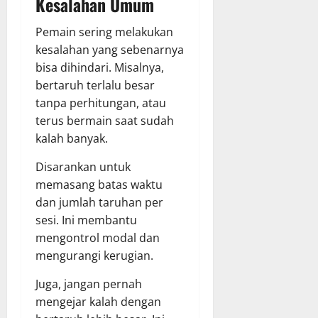
Kesalahan Umum
Pemain sering melakukan
kesalahan yang sebenarnya
bisa dihindari. Misalnya,
bertaruh terlalu besar
tanpa perhitungan, atau
terus bermain saat sudah
kalah banyak.
Disarankan untuk
memasang batas waktu
dan jumlah taruhan per
sesi. Ini membantu
mengontrol modal dan
mengurangi kerugian.
Juga, jangan pernah
mengejar kalah dengan