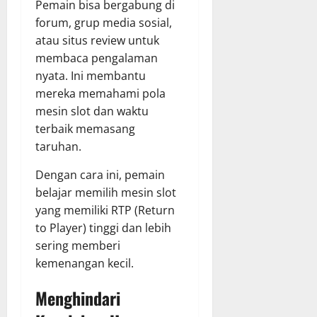
Pemain bisa bergabung di
forum, grup media sosial,
atau situs review untuk
membaca pengalaman
nyata. Ini membantu
mereka memahami pola
mesin slot dan waktu
terbaik memasang
taruhan.
Dengan cara ini, pemain
belajar memilih mesin slot
yang memiliki RTP (Return
to Player) tinggi dan lebih
sering memberi
kemenangan kecil.
Menghindari