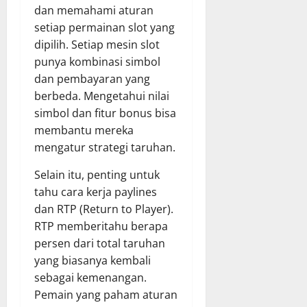
dan memahami aturan
setiap permainan slot yang
dipilih. Setiap mesin slot
punya kombinasi simbol
dan pembayaran yang
berbeda. Mengetahui nilai
simbol dan fitur bonus bisa
membantu mereka
mengatur strategi taruhan.
Selain itu, penting untuk
tahu cara kerja paylines
dan RTP (Return to Player).
RTP memberitahu berapa
persen dari total taruhan
yang biasanya kembali
sebagai kemenangan.
Pemain yang paham aturan