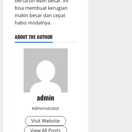
bertaruh lebih besar. Ini
bisa membuat kerugian
makin besar dan cepat
habis modalnya.
ABOUT THE AUTHOR
admin
Administrator
Visit Website
View All Posts