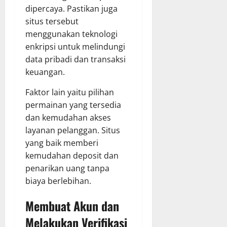
dipercaya. Pastikan juga
situs tersebut
menggunakan teknologi
enkripsi untuk melindungi
data pribadi dan transaksi
keuangan.
Faktor lain yaitu pilihan
permainan yang tersedia
dan kemudahan akses
layanan pelanggan. Situs
yang baik memberi
kemudahan deposit dan
penarikan uang tanpa
biaya berlebihan.
Membuat Akun dan
Melakukan Verifikasi