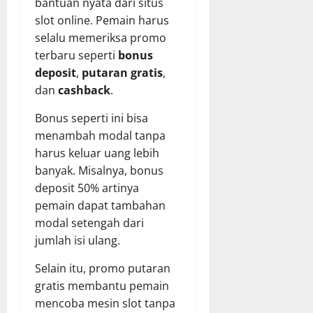
bantuan nyata dari situs
slot online. Pemain harus
selalu memeriksa promo
terbaru seperti
bonus
deposit
,
putaran gratis
,
dan
cashback
.
Bonus seperti ini bisa
menambah modal tanpa
harus keluar uang lebih
banyak. Misalnya, bonus
deposit 50% artinya
pemain dapat tambahan
modal setengah dari
jumlah isi ulang.
Selain itu, promo putaran
gratis membantu pemain
mencoba mesin slot tanpa