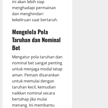
ini akan lebih siap
menghadapi permainan
dan menghindari
kekeliruan saat bertaruh.
Mengelola Pola
Taruhan dan Nominal
Bet
Mengatur pola taruhan dan
nominal bet sangat penting
untuk menjaga modal tetap
aman. Pemain disarankan
untuk memulai dengan
taruhan kecil, kemudian
naikkan nominal secara
bertahap jika mulai
menang. Ini membantu