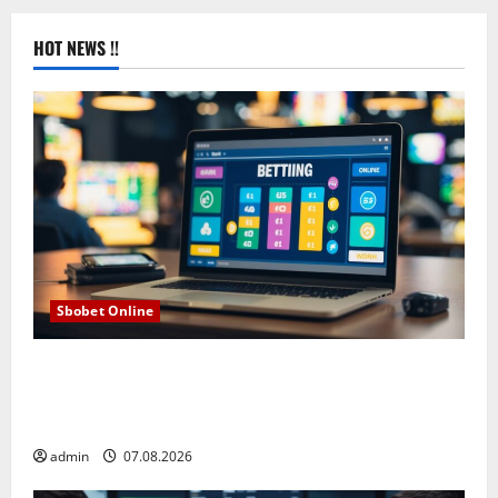
HOT NEWS !!
Sbobet Online
Sbobet Online Mengenal Inovasi Teknologi Dalam
Platform Permainan Digital Untuk Pengalaman Lebih
Seru
admin
07.08.2026