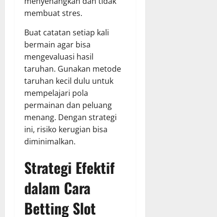
menyenangkan dan tidak
membuat stres.
Buat catatan setiap kali
bermain agar bisa
mengevaluasi hasil
taruhan. Gunakan metode
taruhan kecil dulu untuk
mempelajari pola
permainan dan peluang
menang. Dengan strategi
ini, risiko kerugian bisa
diminimalkan.
Strategi Efektif
dalam Cara
Betting Slot