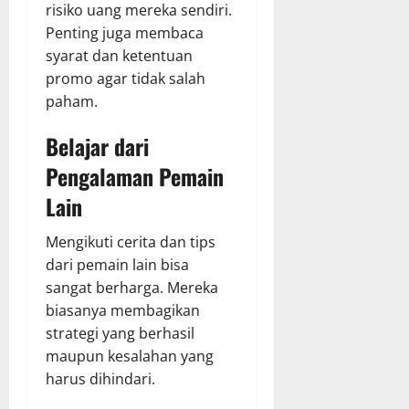
risiko uang mereka sendiri.
Penting juga membaca
syarat dan ketentuan
promo agar tidak salah
paham.
Belajar dari
Pengalaman Pemain
Lain
Mengikuti cerita dan tips
dari pemain lain bisa
sangat berharga. Mereka
biasanya membagikan
strategi yang berhasil
maupun kesalahan yang
harus dihindari.