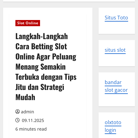
Situs Toto
Slot Online
Langkah-Langkah
Cara Betting Slot
situs slot
Online Agar Peluang
Menang Semakin
Terbuka dengan Tips
bandar
Jitu dan Strategi
slot gacor
Mudah
admin
09.11.2025
olxtoto
6 minutes read
login