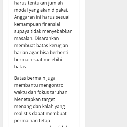
harus tentukan jumlah
modal yang akan dipakai.
Anggaran ini harus sesuai
kemampuan finansial
supaya tidak menyebabkan
masalah. Disarankan
membuat batas kerugian
harian agar bisa berhenti
bermain saat melebihi
batas.
Batas bermain juga
membantu mengontrol
waktu dan fokus taruhan.
Menetapkan target
menang dan kalah yang
realistis dapat membuat
permainan tetap