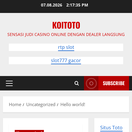
Skip
07.08.2026
2:17:36 PM
to
content
KOITOTO
SENSASI JUDI CASINO ONLINE DENGAN DEALER LANGSUNG
rtp slot
slot777 gacor
SUBSCRIBE
Primary
Menu
Home
Uncategorized
Hello world!
Situs Toto