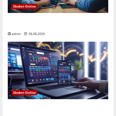
Sbobet Online
Sbobet Online Memahami Sistem Keamanan Dan
Perlindungan Akun Pengguna Dengan Mudah
admin
06.08.2026
Sbobet Online
Sbobet Online Informasi Lengkap Tentang Sistem
Operasional Platform Digital untuk Pengguna