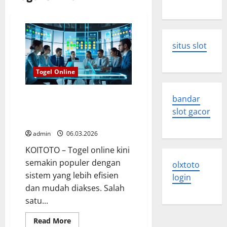
situs slot
Togel Online
Togel Online Dinamis Dengan
bandar
Pengelolaan Pasaran Terpadu
slot gacor
yang Mudah dan Terpercaya
admin
06.03.2026
KOITOTO – Togel online kini
semakin populer dengan
olxtoto
sistem yang lebih efisien
login
dan mudah diakses. Salah
satu...
Read
Read More