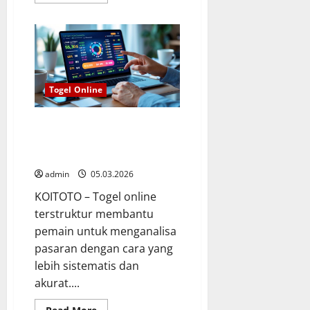
more
about
Togel
Online
Dinamis
Dengan
Pengelolaan
Pasaran
Terpadu
yang
Togel Online
Mudah
dan
Terpercaya
Togel Online Terstruktur untuk
Analisa Pasaran Akurat dan Cara
Mudah Menang
admin
05.03.2026
KOITOTO – Togel online
terstruktur membantu
pemain untuk menganalisa
pasaran dengan cara yang
lebih sistematis dan
akurat....
Read