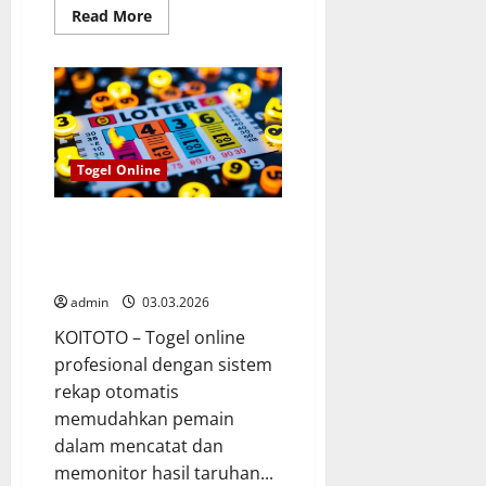
Read
Read More
more
about
Togel
Online
Berorientasi
Data
dengan
Update
Konsisten
untuk
Togel Online
Menang
Lebih
Mudah
Togel Online Profesional dengan
Sistem Rekap Otomatis Mudah
dan Cepat
admin
03.03.2026
KOITOTO – Togel online
profesional dengan sistem
rekap otomatis
memudahkan pemain
dalam mencatat dan
memonitor hasil taruhan...