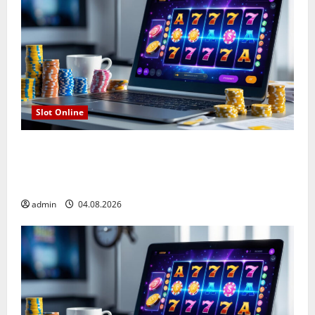
Slot Online
Slot Online Mengenal RTP Volatilitas Dan Fitur
Permainan Secara Umum Untuk Pemula yang Ingin
Menang Mudah
admin
04.08.2026