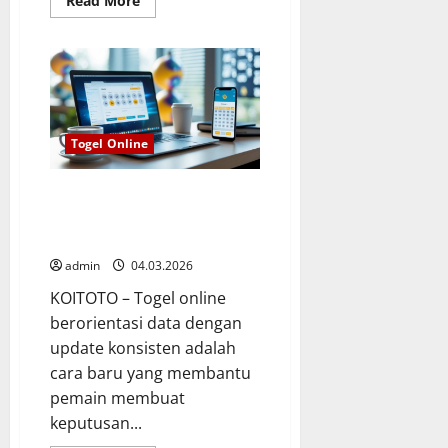
Read More
more
about
Togel
Online
Terstruktur
untuk
Analisa
Pasaran
Akurat
dan
Togel Online
Cara
Mudah
Menang
Togel Online Berorientasi Data
dengan Update Konsisten untuk
Menang Lebih Mudah
admin
04.03.2026
KOITOTO – Togel online
berorientasi data dengan
update konsisten adalah
cara baru yang membantu
pemain membuat
keputusan...