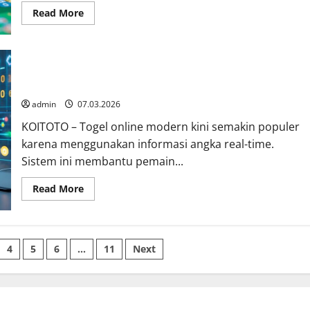
Read
Read More
more
about
Togel
Online
dengan
Togel Online Modern Berbasis Informasi Angka Real-Time
Sistem
Pasaran
untuk Pengalaman Main Lebih Seru
Terintegrasi
Digital
admin
07.03.2026
yang
Mudah
KOITOTO – Togel online modern kini semakin populer
dan
Terpercaya
karena menggunakan informasi angka real-time.
Sistem ini membantu pemain...
Read
Read More
more
about
Togel
Online
Modern
Berbasis
4
5
6
…
11
Next
Informasi
Angka
Real-
Time
untuk
Pengalaman