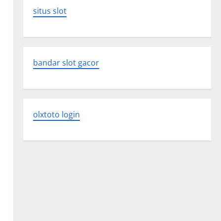
situs slot
bandar slot gacor
olxtoto login