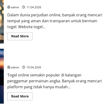
Transparan: Temukan Kepercayaan dan Kesenangan Bermain!
Berbagai
Pilihan
admin
11.04.2026
Pasaran:
Temukan
Dalam dunia perjudian online, banyak orang mencari
Keseruan
Permainan
tempat yang aman dan transparan untuk bermain
Anda!
togel. Website togel...
Read
Read More
more
about
Website
Togel
Online
Platform Togel Online Dengan Prediksi Angka Harian yang
Dengan
Hasil
Tepat untuk Menang Lebih Mudah
Pengundian
Langsung
admin
10.04.2026
dan
Transparan:
Togel online semakin populer di kalangan
Temukan
Kepercayaan
penggemar permainan angka. Banyak orang mencari
dan
Kesenangan
platform yang tidak hanya mudah...
Bermain!
Read
Read More
more
about
Platform