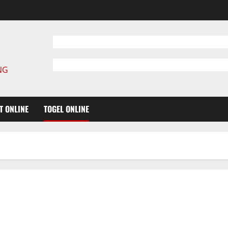
NG
T ONLINE
TOGEL ONLINE