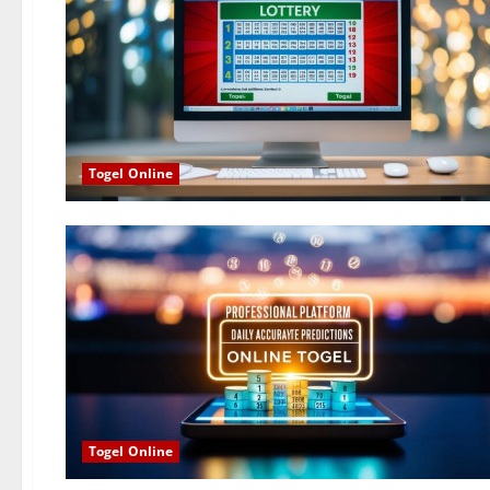
Togel Online
Togel Online