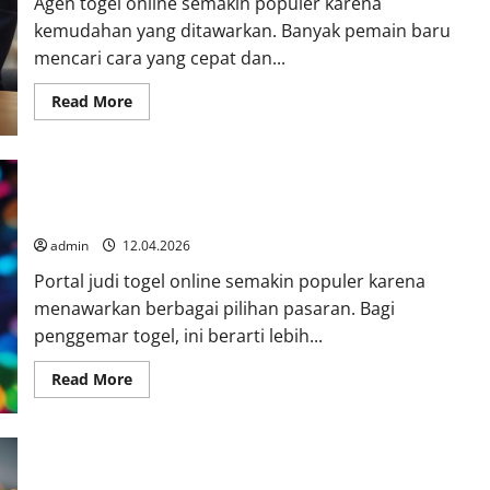
Agen togel online semakin populer karena
Panduan
Menang
kemudahan yang ditawarkan. Banyak pemain baru
Mudah!
mencari cara yang cepat dan...
Read
Read More
more
about
Agen
Togel
Online
Portal Judi Togel Online Dengan Berbagai Pilihan Pasaran:
dengan
Sistem
Temukan Keseruan Permainan Anda!
Pendaftaran
yang
admin
12.04.2026
Mudah:
Solusi
Portal judi togel online semakin populer karena
Praktis
untuk
menawarkan berbagai pilihan pasaran. Bagi
Pemain
Baru
penggemar togel, ini berarti lebih...
Read
Read More
more
about
Portal
Judi
Togel
Website Togel Online Dengan Hasil Pengundian Langsung dan
Online
Dengan