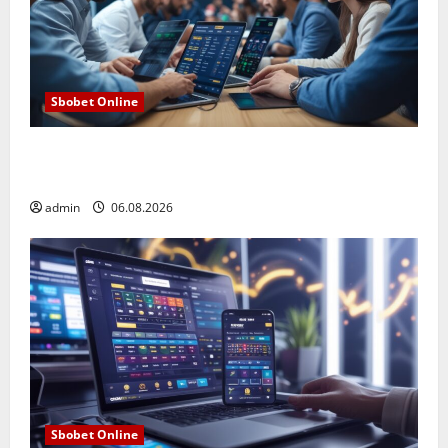
Sbobet Online
Sbobet Online Memahami Sistem Keamanan Dan
Perlindungan Akun Pengguna Dengan Mudah
admin
06.08.2026
Sbobet Online