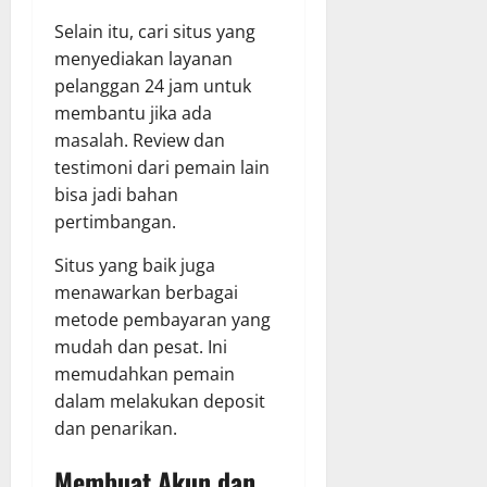
Selain itu, cari situs yang
menyediakan layanan
pelanggan 24 jam untuk
membantu jika ada
masalah. Review dan
testimoni dari pemain lain
bisa jadi bahan
pertimbangan.
Situs yang baik juga
menawarkan berbagai
metode pembayaran yang
mudah dan pesat. Ini
memudahkan pemain
dalam melakukan deposit
dan penarikan.
Membuat Akun dan