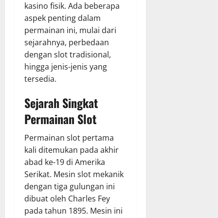
kasino fisik. Ada beberapa
aspek penting dalam
permainan ini, mulai dari
sejarahnya, perbedaan
dengan slot tradisional,
hingga jenis-jenis yang
tersedia.
Sejarah Singkat
Permainan Slot
Permainan slot pertama
kali ditemukan pada akhir
abad ke-19 di Amerika
Serikat. Mesin slot mekanik
dengan tiga gulungan ini
dibuat oleh Charles Fey
pada tahun 1895. Mesin ini