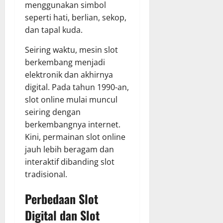
menggunakan simbol
seperti hati, berlian, sekop,
dan tapal kuda.
Seiring waktu, mesin slot
berkembang menjadi
elektronik dan akhirnya
digital. Pada tahun 1990-an,
slot online mulai muncul
seiring dengan
berkembangnya internet.
Kini, permainan slot online
jauh lebih beragam dan
interaktif dibanding slot
tradisional.
Perbedaan Slot
Digital dan Slot