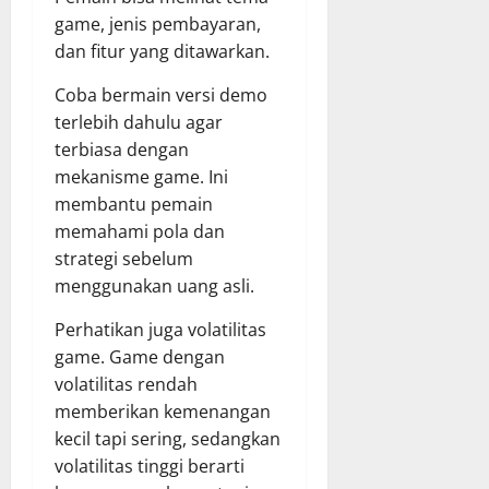
game, jenis pembayaran,
dan fitur yang ditawarkan.
Coba bermain versi demo
terlebih dahulu agar
terbiasa dengan
mekanisme game. Ini
membantu pemain
memahami pola dan
strategi sebelum
menggunakan uang asli.
Perhatikan juga volatilitas
game. Game dengan
volatilitas rendah
memberikan kemenangan
kecil tapi sering, sedangkan
volatilitas tinggi berarti