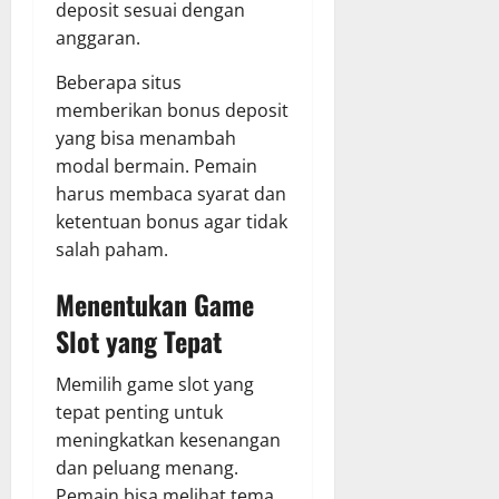
deposit sesuai dengan
anggaran.
Beberapa situs
memberikan bonus deposit
yang bisa menambah
modal bermain. Pemain
harus membaca syarat dan
ketentuan bonus agar tidak
salah paham.
Menentukan Game
Slot yang Tepat
Memilih game slot yang
tepat penting untuk
meningkatkan kesenangan
dan peluang menang.
Pemain bisa melihat tema