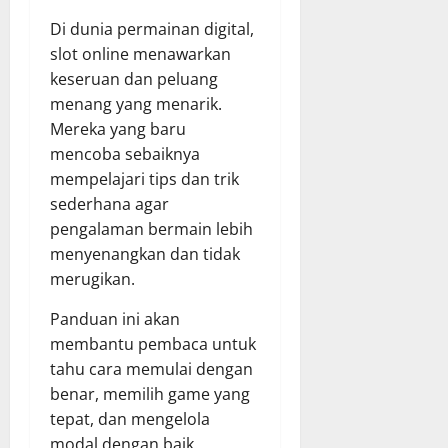
Di dunia permainan digital,
slot online menawarkan
keseruan dan peluang
menang yang menarik.
Mereka yang baru
mencoba sebaiknya
mempelajari tips dan trik
sederhana agar
pengalaman bermain lebih
menyenangkan dan tidak
merugikan.
Panduan ini akan
membantu pembaca untuk
tahu cara memulai dengan
benar, memilih game yang
tepat, dan mengelola
modal dengan baik.