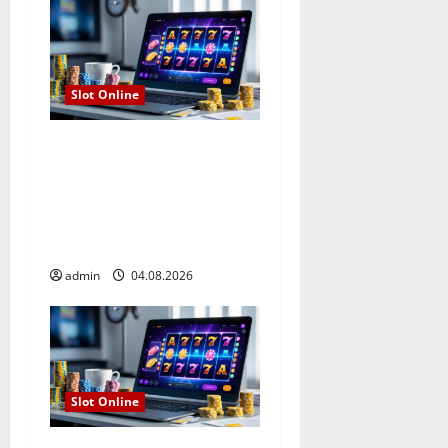
a
t
i
Slot Online
o
Slot Online Mengenal RTP
n
Volatilitas Dan Fitur
Permainan Secara Umum
Untuk Pemula yang Ingin
Menang Mudah
admin
04.08.2026
Slot Online