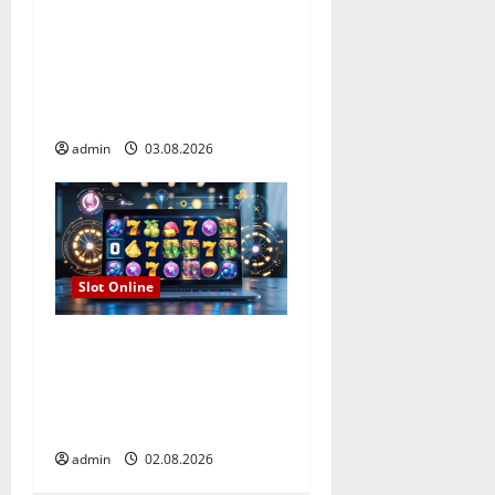
Slot Online Panduan
Bermain Secara
Bertanggung Jawab Dan
Mengelola Risiko dengan
Tips Praktis dan Mudah
admin
03.08.2026
Slot Online
Slot Online Panduan
Memahami Cara Kerja
Permainan Digital Modern
dengan Mudah dan Seru
admin
02.08.2026