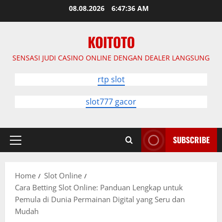
Skip
08.08.2026
6:47:37 AM
to
content
KOITOTO
SENSASI JUDI CASINO ONLINE DENGAN DEALER LANGSUNG
rtp slot
slot777 gacor
SUBSCRIBE
Primary
Menu
Home
Slot Online
Cara Betting Slot Online: Panduan Lengkap untuk
Pemula di Dunia Permainan Digital yang Seru dan
Mudah