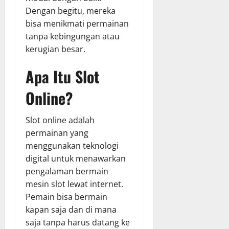
Dengan begitu, mereka
bisa menikmati permainan
tanpa kebingungan atau
kerugian besar.
Apa Itu Slot
Online?
Slot online adalah
permainan yang
menggunakan teknologi
digital untuk menawarkan
pengalaman bermain
mesin slot lewat internet.
Pemain bisa bermain
kapan saja dan di mana
saja tanpa harus datang ke