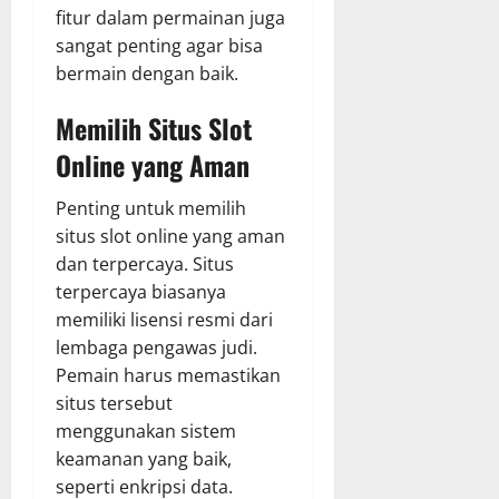
fitur dalam permainan juga
sangat penting agar bisa
bermain dengan baik.
Memilih Situs Slot
Online yang Aman
Penting untuk memilih
situs slot online yang aman
dan terpercaya. Situs
terpercaya biasanya
memiliki lisensi resmi dari
lembaga pengawas judi.
Pemain harus memastikan
situs tersebut
menggunakan sistem
keamanan yang baik,
seperti enkripsi data.