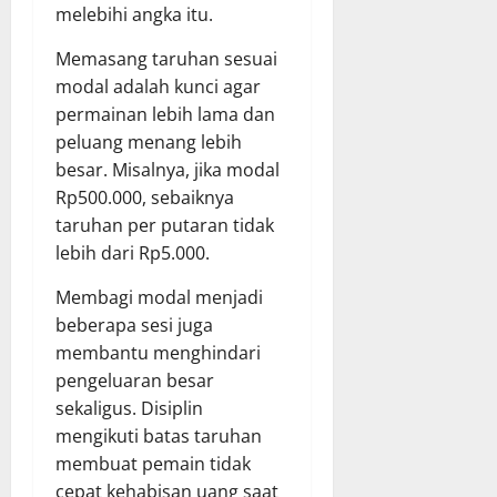
melebihi angka itu.
Memasang taruhan sesuai
modal adalah kunci agar
permainan lebih lama dan
peluang menang lebih
besar. Misalnya, jika modal
Rp500.000, sebaiknya
taruhan per putaran tidak
lebih dari Rp5.000.
Membagi modal menjadi
beberapa sesi juga
membantu menghindari
pengeluaran besar
sekaligus. Disiplin
mengikuti batas taruhan
membuat pemain tidak
cepat kehabisan uang saat