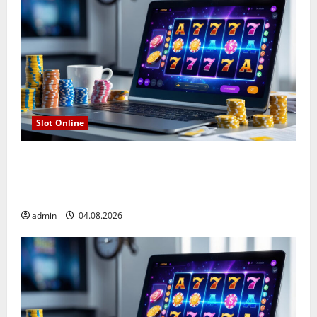
Slot Online
Slot Online Mengenal RTP Volatilitas Dan Fitur
Permainan Secara Umum Untuk Pemula yang Ingin
Menang Mudah
admin
04.08.2026