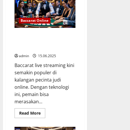
Efektif
untuk
Menang
Lebih
Sering
Baccarat Online
Permainan Baccarat Live
Streaming: Cara Seru Main dan
Menang Online
admin
15.06.2025
Baccarat live streaming kini
semakin populer di
kalangan pecinta judi
online. Dengan teknologi
ini, pemain bisa
merasakan...
Read
Read More
more
about
Permainan
Baccarat