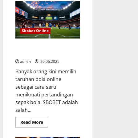
sportsbook
online:
Panduan
Mudah
Daftar
dan
Main
Sbobet Online
SBOBET taruhan bola online:
Cara Mudah Main dan Menang
admin
20.06.2025
Banyak orang kini memilih
taruhan bola online
sebagai cara seru
menikmati pertandingan
sepak bola. SBOBET adalah
salah...
Read
Read More
more
about
SBOBET