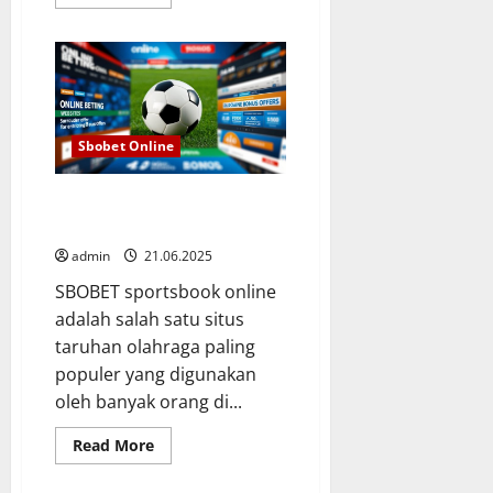
more
about
SBOBET
casino
live:
Pengalaman
Judi
Online
Terbaik
di
Sbobet Online
Indonesia
SBOBET sportsbook online:
Panduan Mudah Daftar dan Main
admin
21.06.2025
SBOBET sportsbook online
adalah salah satu situs
taruhan olahraga paling
populer yang digunakan
oleh banyak orang di...
Read
Read More
more
about
SBOBET