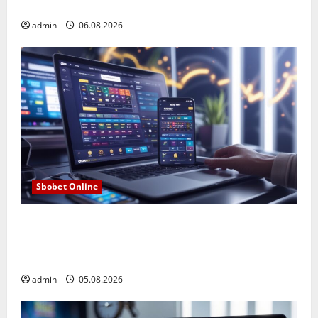
Perlindungan Akun Pengguna Dengan Mudah
admin
06.08.2026
Sbobet Online
Sbobet Online Informasi Lengkap Tentang Sistem
Operasional Platform Digital untuk Pengguna
Pemula
admin
05.08.2026