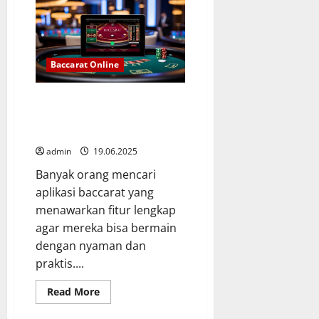
taruhan
bola
online:
Cara
Mudah
Main
dan
Baccarat Online
Menang
Aplikasi Baccarat dengan Fitur
Lengkap untuk Pengalaman
Main Terbaik
admin
19.06.2025
Banyak orang mencari
aplikasi baccarat yang
menawarkan fitur lengkap
agar mereka bisa bermain
dengan nyaman dan
praktis....
Read
Read More
more
about