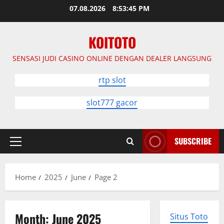
Skip
07.08.2026
8:53:46 PM
to
content
KOITOTO
SENSASI JUDI CASINO ONLINE DENGAN DEALER LANGSUNG
rtp slot
slot777 gacor
SUBSCRIBE
Primary
Menu
Home
2025
June
Page 2
Month:
June 2025
Situs Toto