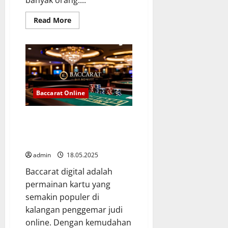
banyak orang....
Read
Read More
more
about
Turnamen
Baccarat
Online
Internasional:
Kesempatan
Menang
Besar
dan
Baccarat Online
Seru!
Strategi Bermain Baccarat
Digital: Tips Menang yang
Efektif dan Menyenangkan
admin
18.05.2025
Baccarat digital adalah
permainan kartu yang
semakin populer di
kalangan penggemar judi
online. Dengan kemudahan