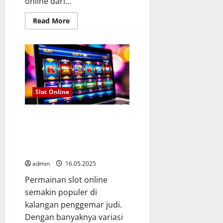
online dari...
Read
Read More
more
about
Fitur
Live
Dealer
Baccarat
Online:
Pengalaman
Seru
Bermain
Slot Online
Dari
Rumah
Permainan Slot Online dengan
Variasi Mesin dan Level
Kesulitan: Temukan Keseruan
yang Sesuai untuk Anda!
admin
16.05.2025
Permainan slot online
semakin populer di
kalangan penggemar judi.
Dengan banyaknya variasi