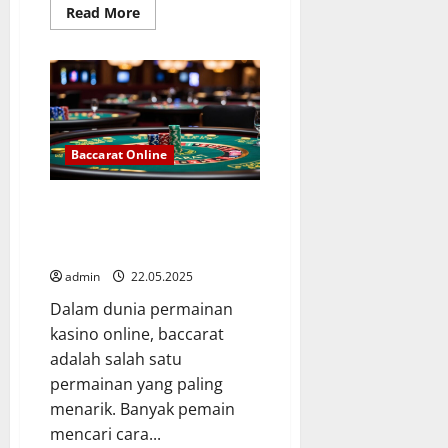
Read
Read More
more
about
Strategi
Menang
di
Meja
Poker
Digital:
Tips
Ampuh
Baccarat Online
untuk
Sukses
dalam
Analisis Tangan Baccarat Online:
Permainan
Online
Strategi Menang untuk Pemain
Pemula
admin
22.05.2025
Dalam dunia permainan
kasino online, baccarat
adalah salah satu
permainan yang paling
menarik. Banyak pemain
mencari cara...