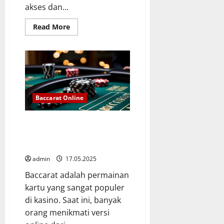
akses dan...
Read
Read More
more
about
Strategi
Bermain
Baccarat
Digital:
Tips
Menang
yang
Efektif
Baccarat Online
dan
Menyenangkan
Fitur Live Dealer Baccarat
Online: Pengalaman Seru
Bermain Dari Rumah
admin
17.05.2025
Baccarat adalah permainan
kartu yang sangat populer
di kasino. Saat ini, banyak
orang menikmati versi