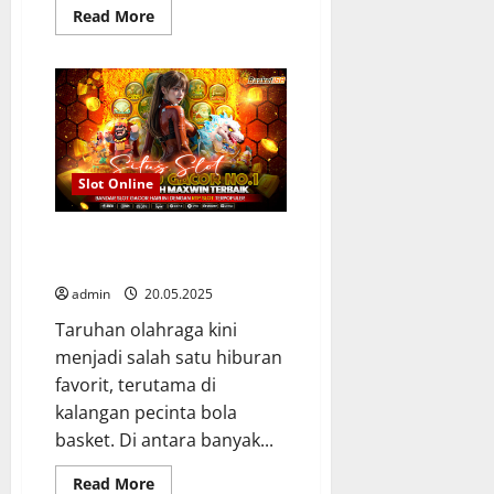
Read
Read More
more
about
Meja
Permainan
Baccarat
Interaktif:
Panduan
Menyenangkan
untuk
Pemula
Slot Online
Tips Menang Taruhan Basket
NBA Online Lewat Basket168
admin
20.05.2025
Taruhan olahraga kini
menjadi salah satu hiburan
favorit, terutama di
kalangan pecinta bola
basket. Di antara banyak...
Read
Read More