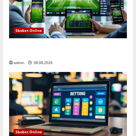
Sbobet Online
Sbobet Online Panduan Mengenal Teknologi Yang
Digunakan Pada Platform Digital Untuk Pemula
admin
08.08.2026
Sbobet Online