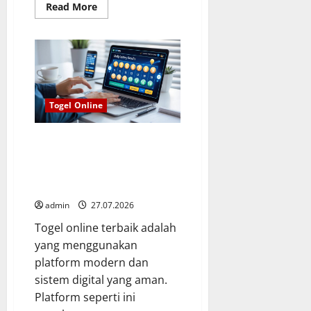
Read
Read More
more
about
Togel
Online
Terpercaya
Dengan
Pasaran
Lengkap
Dan
Data
Togel Online
Result
Terupdate
Untuk
Togel Online Terbaik Dengan
Pengalaman
Bermain
Platform Modern Dan Sistem
Maksimal
Digital Aman untuk Pengalaman
Bermain Terpercaya
admin
27.07.2026
Togel online terbaik adalah
yang menggunakan
platform modern dan
sistem digital yang aman.
Platform seperti ini