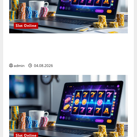
Slot Online
Slot Online Mengenal RTP Volatilitas Dan Fitur
Permainan Secara Umum Untuk Pemula yang Ingin
Menang Mudah
admin
04.08.2026
Slot Online