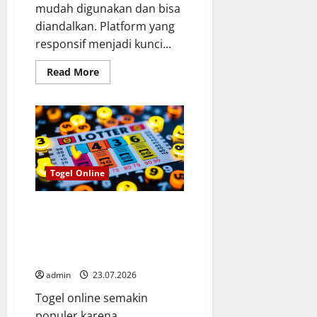
mudah digunakan dan bisa
diandalkan. Platform yang
responsif menjadi kunci...
Read
Read More
more
about
Togel
Online
Favorit
Dengan
Platform
Responsif
Dan
Layanan
Togel Online
Profesional
untuk
Pengalaman
Togel Online Terpopuler Dengan
Bermain
yang
Sistem Transparan Dan Pasaran
Menyenangkan
Internasional yang Mudah dan
Terpercaya
admin
23.07.2026
Togel online semakin
populer karena