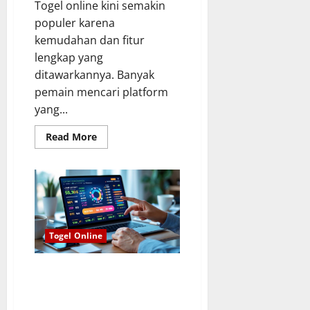
Togel online kini semakin
populer karena
kemudahan dan fitur
lengkap yang
ditawarkannya. Banyak
pemain mencari platform
yang...
Read
Read More
more
about
Togel
Online
Modern
Dengan
Fitur
Lengkap
Dan
Informasi
Togel Online
Pasaran
Terbaru
Untuk
Togel Online Dengan Result
Pengalaman
Bermain
Akurat Dan Statistik Transparan
Lebih
Modern Berkualitas Untuk
Seru