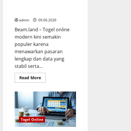
Pengalaman Bermain yang
Menyenangkan
admin
09.06.2026
Beam.land – Togel online
modern kini semakin
populer karena
menawarkan pasaran
lengkap dan data yang
stabil serta...
Read
Read More
more
about
Togel
Online
Modern
Dengan
Pasaran
Lengkap
Dan
Data
Togel Online
Stabil
Transparan
Modern