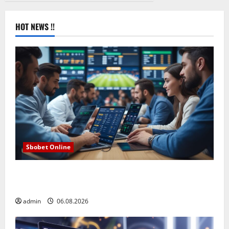
Berkualitas
Modern
Untuk
Keseruan
HOT NEWS !!
Main
Terpercaya
Sbobet Online
Sbobet Online Memahami Sistem Keamanan Dan
Perlindungan Akun Pengguna Dengan Mudah
admin
06.08.2026