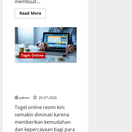
membuat...
Read
Read More
more
about
Togel
Online
Terbaik
Dengan
Platform
Modern
Dan
Sistem
Togel Online
Digital
Aman
untuk
Togel Online Resmi Dengan
Pengalaman
Bermain
Informasi Keluaran Harian Dan
Terpercaya
Statistik Lengkap Untuk Pemula
dan Penggemar
admin
26.07.2026
Togel online resmi kini
semakin diminati karena
memberikan kemudahan
dan kepercayaan bagi para