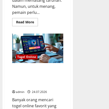
dalam memasang taruhan.
Namun, untuk menang,
pemain perlu...
Read
Read More
more
about
Togel
Online
Premium
Dengan
Data
Historis
Akurat
Dan
Togel Online
Teknologi
Terkini
untuk
Togel Online Favorit Dengan
Pengalaman
Bermain
Platform Responsif Dan Layanan
Terbaik
Profesional untuk Pengalaman
Bermain yang Menyenangkan
admin
24.07.2026
Banyak orang mencari
togel online favorit yang