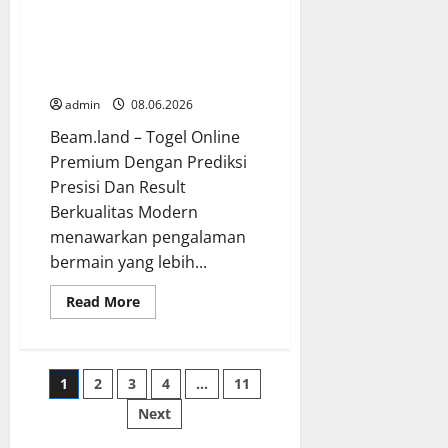
Togel Online Premium Dengan
untuk
Pengalaman
Prediksi Presisi Dan Result
Bermain
Berkualitas Modern Untuk
yang
Menyenangkan
Keseruan Main Terpercaya
admin
08.06.2026
Beam.land – Togel Online
Premium Dengan Prediksi
Presisi Dan Result
Berkualitas Modern
menawarkan pengalaman
bermain yang lebih...
Read
Read More
more
about
Togel
Online
Premium
Posts
1
2
3
4
…
11
Dengan
Prediksi
Presisi
Next
pagination
Dan
Result