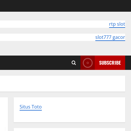
rtp slot
slot777 gacor
SUBSCRIBE
Situs Toto