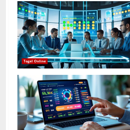
Togel Online