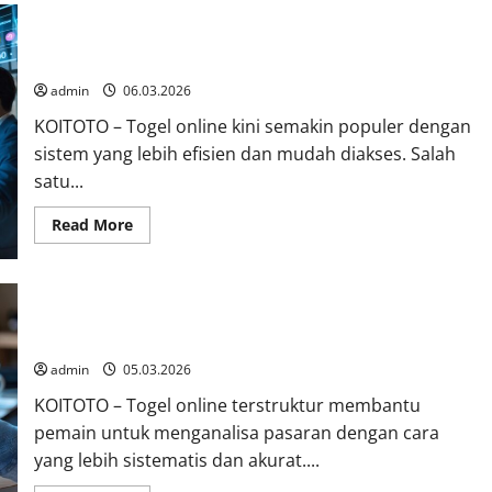
Togel Online Dinamis Dengan Pengelolaan Pasaran Terpadu
yang Mudah dan Terpercaya
admin
06.03.2026
KOITOTO – Togel online kini semakin populer dengan
sistem yang lebih efisien dan mudah diakses. Salah
satu...
Read
Read More
more
about
Togel
Online
Dinamis
Togel Online Terstruktur untuk Analisa Pasaran Akurat dan
Dengan
Pengelolaan
Cara Mudah Menang
Pasaran
Terpadu
admin
05.03.2026
yang
Mudah
KOITOTO – Togel online terstruktur membantu
dan
Terpercaya
pemain untuk menganalisa pasaran dengan cara
yang lebih sistematis dan akurat....