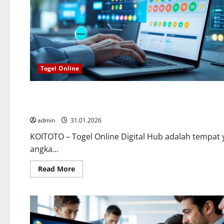
Togel Online
Togel Online
Togel Online Digital Hub Dengan Data Angka Akurat untuk
admin
31.01.2026
KOITOTO – Togel Online Digital Hub adalah tempat
angka...
Read
Read More
more
about
Togel
Online
Digital
Hub
Dengan