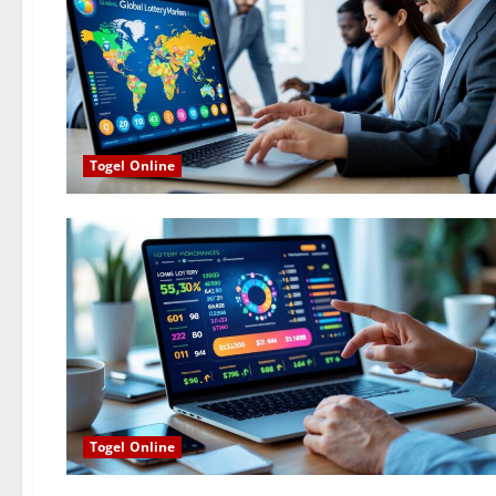
Data
Angka
Akurat
untuk
Menang
Lebih
Mudah
Togel Online
Togel Online