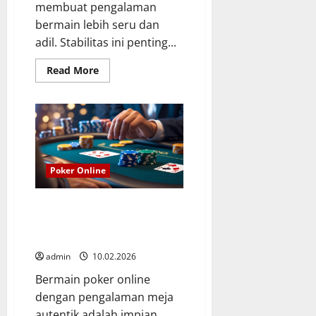
membuat pengalaman
bermain lebih seru dan
adil. Stabilitas ini penting...
Read
Read More
more
about
Poker
Online
Stabil
dengan
Alur
Permainan
Real-
Time
Poker Online
untuk
Pengalaman
Seru
Poker Online Berkualitas
dan
Lancar
dengan Pengalaman Meja
Autentik dan Seru
admin
10.02.2026
Bermain poker online
dengan pengalaman meja
autentik adalah impian