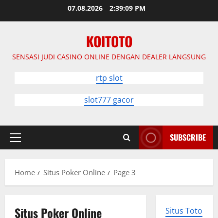
Skip
07.08.2026
2:39:09 PM
to
content
KOITOTO
SENSASI JUDI CASINO ONLINE DENGAN DEALER LANGSUNG
rtp slot
slot777 gacor
SUBSCRIBE
Primary
Menu
Home
Situs Poker Online
Page 3
Situs Poker Online
Situs Toto