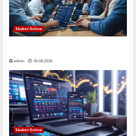
Sbobet Online
Sbobet Online Memahami Sistem Keamanan Dan
Perlindungan Akun Pengguna Dengan Mudah
admin
06.08.2026
Sbobet Online