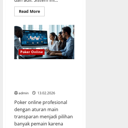
Read
Read More
more
about
Poker
Online
dengan
Sistem
Meja
Kompetitif
Terpadu
untuk
Poker Online
Pengalaman
Bermain
Seru
Poker Online Profesional
Dengan Aturan Main Transparan
untuk Pengalaman Bermain
yang Jelas dan Adil
admin
13.02.2026
Poker online profesional
dengan aturan main
transparan menjadi pilihan
banyak pemain karena