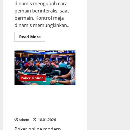
dinamis mengubah cara
pemain berinteraksi saat
bermain. Kontrol meja
dinamis memungkinkan...
Read
Read More
more
about
Poker
Online
Inovatif
dengan
Kontrol
Meja
Dinamis
Untuk
Poker Online
Pengalaman
Bermain
Lebih
Poker Online Modern Dengan
Seru
Meja Turnamen Aktif untuk
Pengalaman Seru dan
Menantang
admin
18.01.2026
Poker online modern