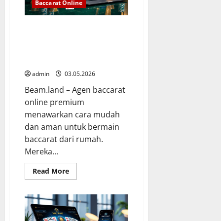
Dan
Baccarat Online
Sistem
Aman
untuk
Agen Baccarat Online Premium
Pengalaman
Bermain
Dengan Bonus Harian Dan
yang
Promo Eksklusif untuk
Nyaman
Keseruan Bermain Maksimal
admin
03.05.2026
Beam.land – Agen baccarat
online premium
menawarkan cara mudah
dan aman untuk bermain
baccarat dari rumah.
Mereka...
Read
Read More
more
about
Agen
Baccarat
Online
Premium
Dengan