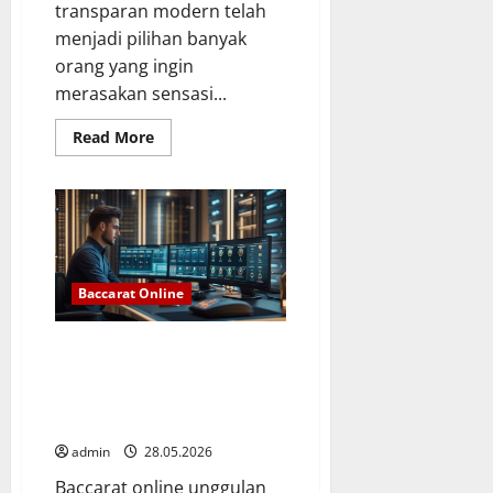
transparan modern telah
menjadi pilihan banyak
orang yang ingin
merasakan sensasi...
Read
Read More
more
about
Baccarat
Online
Interaktif
Dengan
Peluang
Menang
Transparan
Modern
Baccarat Online
Yang
Seru
dan
Baccarat Online Unggulan
Mudah
Dimenangkan
Dengan Server Aman
Berkualitas Tinggi untuk
Pengalaman Bermain Terbaik
admin
28.05.2026
Baccarat online unggulan