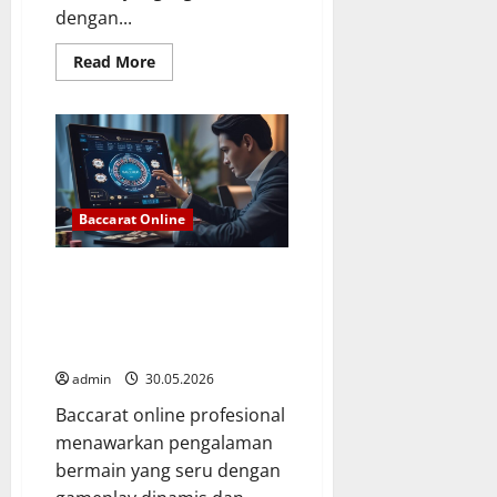
dengan...
Read
Read More
more
about
Baccarat
Online
Premium
Dengan
Bonus
Harian
Transparan
Modern
Baccarat Online
untuk
Pengalaman
Bermain
Baccarat Online Profesional
Seru
dan
Dengan Gameplay Dinamis Dan
Aman
Modern untuk Pengalaman Seru
dan Menguntungkan
admin
30.05.2026
Baccarat online profesional
menawarkan pengalaman
bermain yang seru dengan