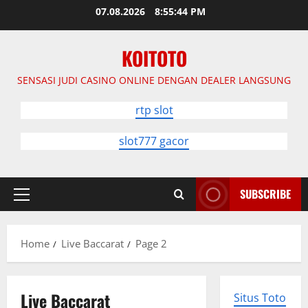
Skip
07.08.2026
8:55:45 PM
to
content
KOITOTO
SENSASI JUDI CASINO ONLINE DENGAN DEALER LANGSUNG
rtp slot
slot777 gacor
SUBSCRIBE
Primary
Menu
Home
Live Baccarat
Page 2
Live Baccarat
Situs Toto