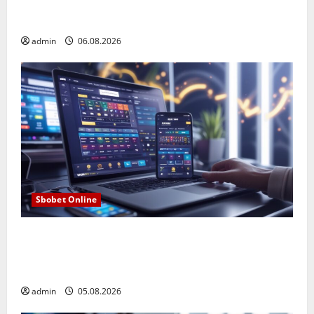
Sbobet Online Memahami Sistem Keamanan Dan
Perlindungan Akun Pengguna Dengan Mudah
admin
06.08.2026
Sbobet Online
Sbobet Online Informasi Lengkap Tentang Sistem
Operasional Platform Digital untuk Pengguna
Pemula
admin
05.08.2026