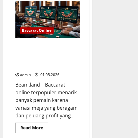
Baccarat
Online
Modern
Dengan
Gameplay
Interaktif
Dan
Baccarat Online
Akses
Mudah
untuk
Baccarat Online Terpopuler
Pengalaman
Seru
Dengan Variasi Meja Dan
dan
Peluang Profit Maksimal untuk
Praktis
Pemain Pemula dan Pro
admin
01.05.2026
Beam.land – Baccarat
online terpopuler menarik
banyak pemain karena
variasi meja yang beragam
dan peluang profit yang...
Read
Read More
more
about