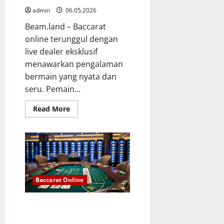
admin
06.05.2026
Beam.land – Baccarat
online terunggul dengan
live dealer eksklusif
menawarkan pengalaman
bermain yang nyata dan
seru. Pemain...
Read
Read More
more
about
Baccarat
Online
Terunggul
Dengan
Live
Dealer
Eksklusif
Dan
Baccarat Online
Peluang
Menang
Tinggi
Situs Baccarat Online Terdepan
untuk
Pengalaman
Dengan Meja VIP Dan Server
Bermain