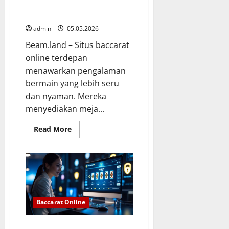
Super Stabil Untuk Pengalaman
Seru
Bermain Lebih Seru
admin
05.05.2026
Beam.land – Situs baccarat
online terdepan
menawarkan pengalaman
bermain yang lebih seru
dan nyaman. Mereka
menyediakan meja...
Read
Read More
more
about
Situs
Baccarat
Online
Terdepan
Dengan
Meja
VIP
Dan
Baccarat Online
Server
Super
Stabil
Bandar Baccarat Online
Untuk