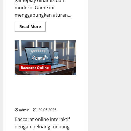
gameplay dinamis dan
modern. Game ini
menggabungkan aturan...
Read
Read More
more
about
Baccarat
Online
Profesional
Dengan
Gameplay
Dinamis
Dan
Modern
Baccarat Online
untuk
Pengalaman
Seru
Baccarat Online Interaktif
dan
Menguntungkan
Dengan Peluang Menang
Transparan Modern Yang Seru
dan Mudah Dimenangkan
admin
29.05.2026
Baccarat online interaktif
dengan peluang menang