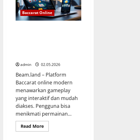
Bonus
Harian
Dan
Baccarat Online
Promo
Eksklusif
untuk
Platform Baccarat Online
Keseruan
Bermain
Modern Dengan Gameplay
Maksimal
Interaktif Dan Akses Mudah
untuk Pengalaman Seru dan
Praktis
admin
02.05.2026
Beam.land – Platform
Baccarat online modern
menawarkan gameplay
yang interaktif dan mudah
diakses. Pengguna bisa
menikmati permainan...
Read
Read More
more
about
Platform