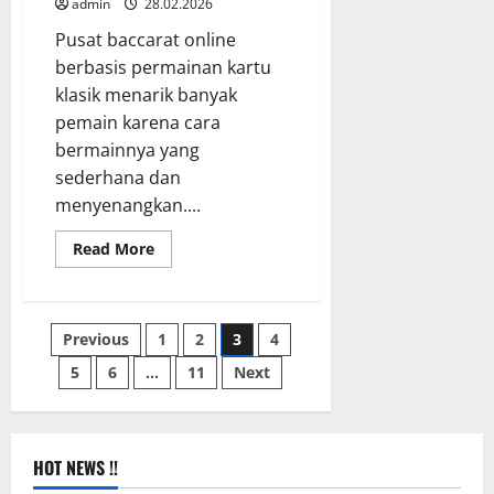
admin
28.02.2026
Pusat baccarat online
berbasis permainan kartu
klasik menarik banyak
pemain karena cara
bermainnya yang
sederhana dan
menyenangkan....
Read
Read More
more
about
Pusat
Baccarat
Online
Posts
Previous
1
2
3
4
Berbasis
Permainan
Kartu
5
6
…
11
Next
pagination
Klasik
Dengan
Pengalaman
Seru
dan
Mudah
HOT NEWS !!