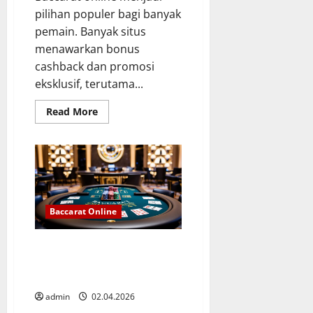
pilihan populer bagi banyak
pemain. Banyak situs
menawarkan bonus
cashback dan promosi
eksklusif, terutama...
Read
Read More
more
about
Situs
Baccarat
Online
Bonus
Cashback
Dan
Promosi
Eksklusif
Baccarat Online
Raih Kemenangan Besar Dengan
Bermain Baccarat Online Yang
Seru Dan Menguntungkan
admin
02.04.2026