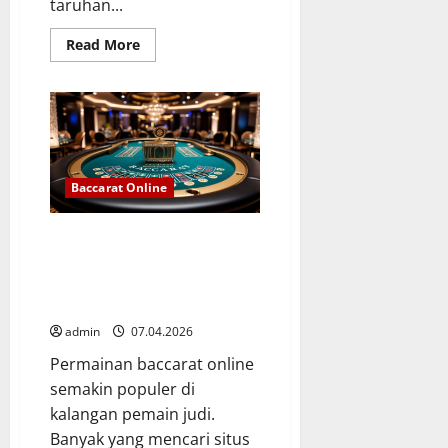
taruhan...
Read
Read More
more
about
Agen
Baccarat
Online
Dengan
Taruhan
Fleksibel:
Menemukan
Kesempatan
Baccarat Online
Terbaik
untuk
Menang!
Situs Baccarat Online
Terpercaya Dengan RTP Tinggi
Untuk Peluang Menang Lebih
Besar Di Setiap Permainan
admin
07.04.2026
Permainan baccarat online
semakin populer di
kalangan pemain judi.
Banyak yang mencari situs