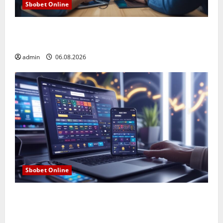
Sbobet Online
Sbobet Online Memahami Sistem Keamanan Dan
Perlindungan Akun Pengguna Dengan Mudah
admin
06.08.2026
Sbobet Online
Sbobet Online Informasi Lengkap Tentang Sistem
Operasional Platform Digital untuk Pengguna
Pemula