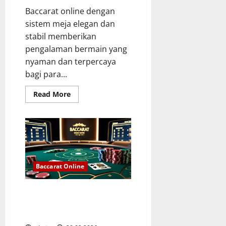
Baccarat online dengan
sistem meja elegan dan
stabil memberikan
pengalaman bermain yang
nyaman dan terpercaya
bagi para...
Read
Read More
more
about
Baccarat
Online
dengan
Sistem
Meja
Elegan
&
Stabil
Baccarat Online
untuk
Pengalaman
Bermain
Pusat Baccarat Online Berbasis
Lebih
Seru
Permainan Kartu Klasik Dengan
Pengalaman Seru dan Mudah