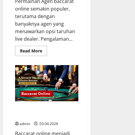
Permainan Agen baccarat
online semakin populer,
terutama dengan
banyaknya agen yang
menawarkan opsi taruhan
live dealer. Pengalaman...
Read
Read More
more
about
Agen
Baccarat
Online
Dengan
Opsi
Taruhan
Live
Dealer
Baccarat Online
Untuk
Pengalaman
Bermain
Situs Baccarat Online Bonus
Lebih
Seru
Cashback Dan Promosi Eksklusif
admin
03.04.2026
Baccarat online menjadi