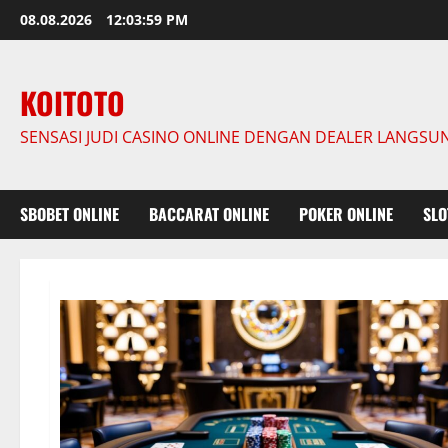
Skip
08.08.2026
12:04:00 PM
to
content
KOITOTO
SENSASI JUDI CASINO ONLINE DENGAN DEALER LANGSU
SBOBET ONLINE
BACCARAT ONLINE
POKER ONLINE
SLO