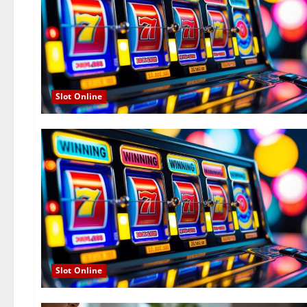
Slot Online
Slot Online