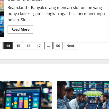
Yang
Seru
Beam.land – Banyak orang mencari slot online yang
Dan
Menantang
punya koleksi game lengkap agar bisa bermain tanpa
bosan. Slot...
Read
Read More
more
about
Slot
Online
14
15
16
17
…
56
Next
Terbaik
Dengan
Koleksi
Game
Premium
Terlengkap
Untuk
Hiburan
Maksimal