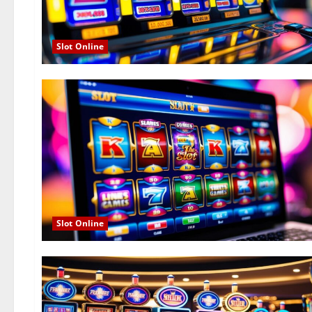
Slot Online
Slot Online