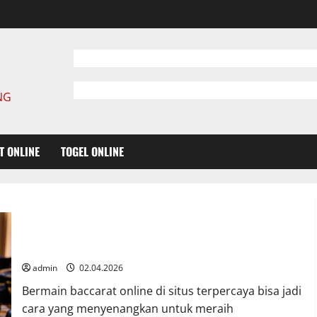
NG
T ONLINE
TOGEL ONLINE
Raih Kemenangan Besar Dengan Bermain Baccarat Online
Yang Seru Dan Menguntungkan
admin
02.04.2026
Bermain baccarat online di situs terpercaya bisa jadi
cara yang menyenangkan untuk meraih