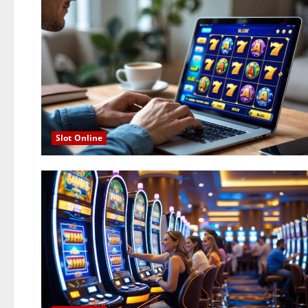
Slot Online