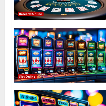
Baccarat Online
Slot Online