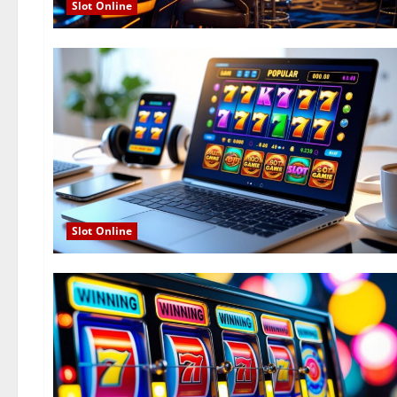
Slot Online
Slot Online