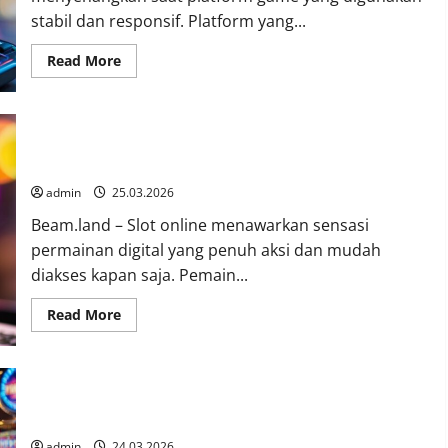
Mengasyikkan
stabil dan responsif. Platform yang...
Read
Read More
more
about
Slot
Online
Dengan
Slot Online Dengan Sensasi Gameplay Penuh Aksi Yang Seru
Platform
Stabil
Dan Menantang
Dan
Performa
admin
25.03.2026
Cepat
Untuk
Beam.land – Slot online menawarkan sensasi
Pengalaman
Bermain
permainan digital yang penuh aksi dan mudah
Lebih
Nyaman
diakses kapan saja. Pemain...
Read
Read More
more
about
Slot
Online
Dengan
Slot Online Terbaik Dengan Koleksi Game Premium
Sensasi
Gameplay
Terlengkap Untuk Hiburan Maksimal
Penuh
Aksi
admin
24.03.2026