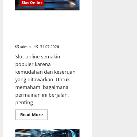
Diketahui
Slot Online
Pemula
Agar
Mudah
Slot Online Informasi Lengkap
Memulai
Bermain
Tentang Mekanisme Dan
Teknologi Platform Untuk
Pemula
admin
31.07.2026
Slot online semakin
populer karena
kemudahan dan keseruan
yang ditawarkan. Untuk
memahami bagaimana
permainan ini berjalan,
penting...
Read
Read More
more
about
Slot
Online
Informasi