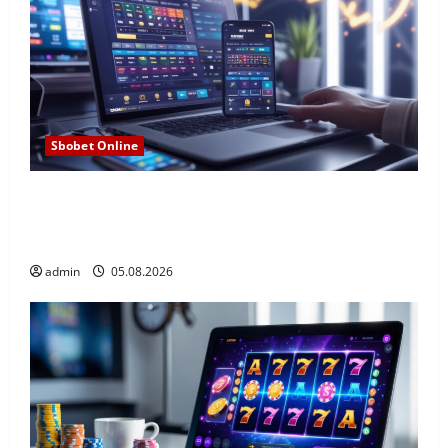
Sbobet Online
Sbobet Online Informasi Lengkap Tentang Sistem
Operasional Platform Digital untuk Pengguna
Pemula
admin
05.08.2026