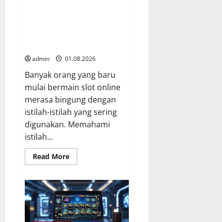
Mudah
Slot Online Memahami Istilah
dan
Seru
Penting Yang Perlu Diketahui
Pemula Agar Mudah Memulai
Bermain
admin
01.08.2026
Banyak orang yang baru
mulai bermain slot online
merasa bingung dengan
istilah-istilah yang sering
digunakan. Memahami
istilah...
Read
Read More
more
about
Slot
Online
Memahami
Istilah
Penting
Yang
Perlu