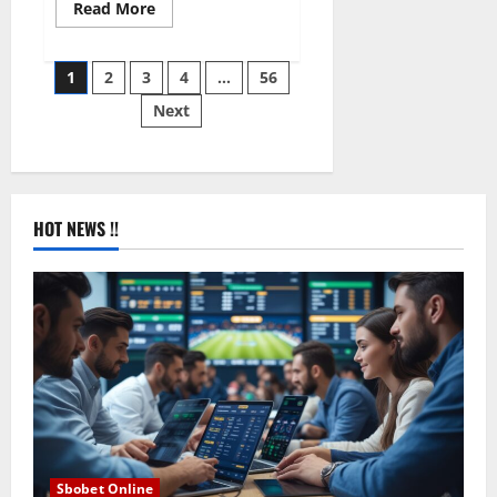
Read
Read More
more
about
Togel
Posts
Online
1
2
3
4
…
56
Terpercaya
Dengan
Next
pagination
Pasaran
Lengkap
Dan
Data
Result
Terupdate
Untuk
Pengalaman
HOT NEWS !!
Bermain
Maksimal
Sbobet Online